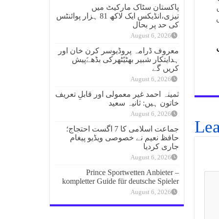
پاکستان سٹاک مارکیٹ میں
تیزی،انڈیکس ایک لاکھ 81 ہزار پوائنٹس
کی حد پر بحال
August 6, 2026
معروف ڈرامہ پروڈیوسر کرن خان اور
ہدایتکار شبیر بھٹیًٹھرکی بڈھےًپیش
کریں گے
August 6, 2026
ثمینہ احمد غیر معمولی اور قابلِ تعریف
خاتون ہیں: ثانیہ سعید
August 6, 2026
Lea
جماعت اسلامی کا 7 اگست احتجاج؛
حافظ نعیم نے خصوصی ویڈیو پیغام
جاری کردیا
August 6, 2026
Prince Sportwetten Anbieter –
kompletter Guide für deutsche Spieler
August 6, 2026