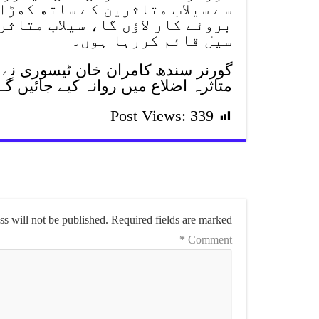
سے سیلاب متاثرین کے ساتھ کھڑا
بروئے کار لاؤں گا، سیلاب متاث
سیل قائم کررہا ہوں۔
گورنر سندھ کامران خان ٹیسوری نے 
متاثرہ اضلاع میں روانہ کیے جائیں گے
Post Views:
339
s will not be published.
Required fields are marked
*
Comment