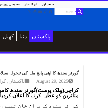
صفحہ اول
آج کا اخبار
خصوصی رپورٹس
پاکستان
دنیا
کھیل
گورنر سندھ کا اپنی پانچ ماہ کی تنخواہ سیلاب
August 29, 2025
پاکستان
,
کرا
کراچی(پبلک پوسٹ)گورنر سندھ کامران
متاثرین کو عطیہ کرنے کا اعلان کردیا
گورنر سندھ کامران خان ٹیسوری 