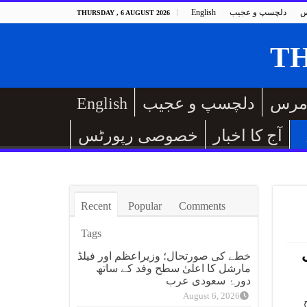
س
دلچسپ و عجیب
English
THURSDAY , 6 AUGUST 2026
مرس
دلچسپ و عجیب
English
آج کا اخبار
خصوصی رپورٹس
Recent
Popular
Comments
Tags
خطے کی صورتحال؛ وزیراعظم اور فیلڈ
مارشل کا اعلیٰ سطح وفد کے ساتھ
دورۂ سعودی عرب
August 6, 2026