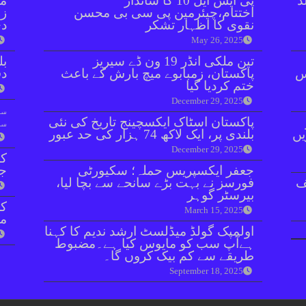
ڈ
پی ایس ایل 10 کا شاندار
مل
اختتام،چیئرمین پی سی بی محسن
زر
نقوی کا اظہار تشکر
دی
May 26, 2025
تین ملکی انڈر 19 ون ڈے سیریز
بل
ائنٹس
پاکستان، زمبابوے میچ بارش کے باعث
دفعہ 
ختم کردیا گیا
December 29, 2025
سو
پاکستان اسٹاک ایکسچینج تاریخ کی نئی
سن
یں
بلندی پر، ایک لاکھ 74 ہزار کی حد عبور
December 29, 2025
کر
جعفر ایکسپریس حملہ؛ سکیورٹی
جا
ف
فورسز نے بہت بڑے سانحے سے بچا لیا،
بیرسٹر گوہر
March 15, 2025
مق
اولمپک گولڈ میڈلسٹ ارشد ندیم کا کہنا
ہےآپ سب کو مایوس کیا ہے۔مضبوط
طریقے سے کم بیک کروں گا۔
September 18, 2025