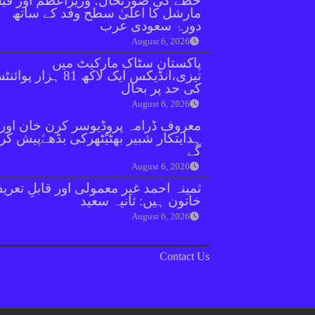
خطے کی صورتحال؛ وزیراعظم اور فیل
مارشل کا اعلیٰ سطح وفد کے ساتھ
دورۂ سعودی عرب
August 6, 2026
پاکستان سٹاک مارکیٹ میں
تیزی،انڈیکس ایک لاکھ 81 ہزار پو
کی حد پر بحال
August 6, 2026
معروف ڈرامہ پروڈیوسر کرن خان اور
ہدایتکار شبیر بھٹیًٹھرکی بڈھےًپیش کر
گے
August 6, 2026
ثمینہ احمد غیر معمولی اور قابلِ تعری
خاتون ہیں: ثانیہ سعید
August 6, 2026
Contact Us