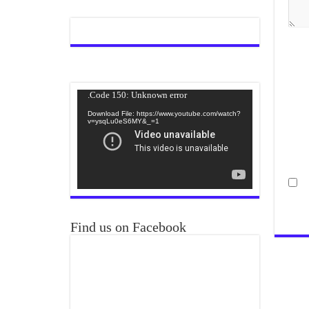
Video
Code 150: Unknown error.
Player
Download File: https://www.youtube.com/watch?
v=ysqLu0eS6MY&_=1
Find us on Facebook