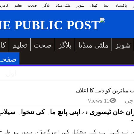
پاکستان
دنیا
کھیل
شوبز
ملٹی میڈیا
بلاگز
صحت
تعلیم
کامر
شوبز
ملٹی میڈیا
بلاگز
صحت
تعلیم
کا
صفحہ
اول
 متاثرین کو دینے کا اعلان
چی
11 Views
 خان ٹیسوری نے اپنی پانچ ماہ کی تنخواہ سیلاب
۔
نے کہا ہے کہ مشکل کی اس گھڑی میں ہر طرح