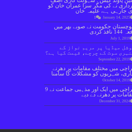
ین پاؤنڈ کیس : سہولت کاری آصف
داری نے کی مگر سزا عمران خان کو
 جارہی ہے، علیمہ خان
1
January 14, 2025
وچستان حکومت نے صوبے بھر میں
144 نافذ کردی
July 1, 2019
شل میڈیا پر مریم نواز کے
ہری سوٹ کے چرچے، قیمت کیا ہے؟
September 22, 2019
اچی میں مختلف مقامات پر دھرنے
ری، شہریوں کو مشکلات کا سامنا
October 14, 2019
کراچی میں ایک اور مذہبی جماعت نے 9
امات پر دھرنے دے دیے
December 31, 2024