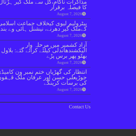
مذاکرات ناکام،کل سے ملک گیر ہڑتال
کا فیصلہ برقرار
August 7, 2026
پیٹرولیم لیوی کیخلاف جماعت اسلامی
کےملک گیر دھرنے، نیشنل ہائی وے بند
August 7, 2026
آزاد کشمیر میں مرحلہ وار
الیکشندھاندلی کیلئے کرائے گئے: بلاول
بھٹو پھر برس پڑے
August 7, 2026
انتظار کی گھڑیاں ختم نمبر ون کامیڈ
جوڑیعلی حسن اور عرفان ملک قہقوں
کی برسات کرینگے
August 7, 2026
Contact Us