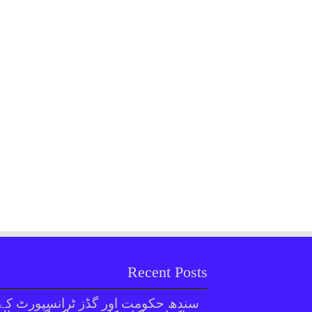
Recent Posts
سندھ حکومت اور گڈز ٹرانسپورٹ کے