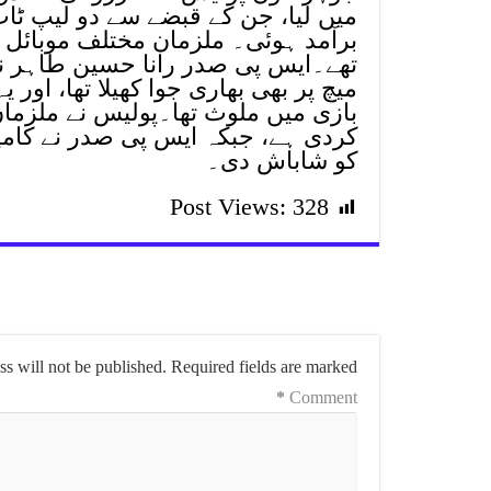
میں لیا، جن کے قبضے سے دو لیپ ٹاپ،
برآمد ہوئی۔ ملزمان مختلف موبائل ا
تھے۔ایس پی صدر رانا حسین طاہر نے 
میچ پر بھی بھاری جوا کھیلا تھا، او
بازی میں ملوث تھا۔پولیس نے ملزما
کردی ہے، جبکہ ایس پی صدر نے کامیاب
کو شاباش دی۔
Post Views:
328
s will not be published.
Required fields are marked
*
Comment