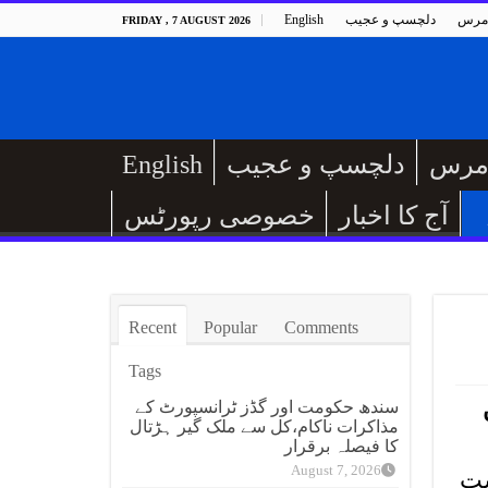
مرس
دلچسپ و عجیب
English
FRIDAY , 7 AUGUST 2026
مرس
دلچسپ و عجیب
English
آج کا اخبار
خصوصی رپورٹس
Recent
Popular
Comments
Tags
سندھ حکومت اور گڈز ٹرانسپورٹ کے
مذاکرات ناکام،کل سے ملک گیر ہڑتال
کا فیصلہ برقرار
August 7, 2026
ست