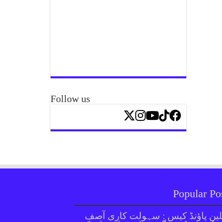
Follow us
Popular Po
ین پاؤنڈ کیس : سہولت کاری آصف