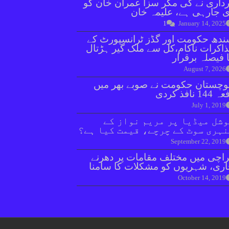
داری نے کی مگر سزا عمران خان کو
 جارہی ہے، علیمہ خان
1
January 14, 2025
دھ حکومت اور گڈز ٹرانسپورٹ کے
اکرات ناکام،کل سے ملک گیر ہڑتال
 فیصلہ برقرار
August 7, 2026
وچستان حکومت نے صوبے بھر میں
144 نافذ کردی
July 1, 2019
شل میڈیا پر مریم نواز کے
ہری سوٹ کے چرچے، قیمت کیا ہے؟
September 22, 2019
اچی میں مختلف مقامات پر دھرنے
ری، شہریوں کو مشکلات کا سامنا
October 14, 2019