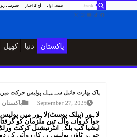
صفحہ اول
آج کا اخبار
خصوصی رپو
پاکستان
دنیا
کھیل
پاک بھارت فائنل سے پہلے پولیس حرکت میں آگئی آن 
September 27, 2025
پاکستان
لاہور (پبلک پوسٹ)لاہور میں پولیس ن
جوا کروانے والے تین ملزمان کو گرفت
ایشیا کپ بلکہ انٹرنیشنل کرکٹ ورلڈک
جوہر ٹاؤن پولیس نے کارروائی کے د