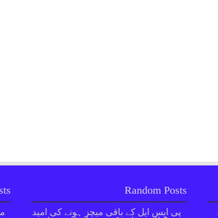
sts
Random Posts
پی ایس ایل کے باقی میچز ہونے کی امید
مل