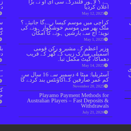
ہے ؟ لاہور قلندرکے سی ای او نے بڑا
زر
اعلان کردیا
دی
May 12, 2025
کراچی میں موسم کیسا رہےگا جانیئے ؟
سن
ملک بھر میں موسم خوشگوار ہونے کی
مذ
نوید؛ آج سے بارشیں ہونے کا امکان
کا
May 1, 2025
وزیر اعظم کے مشیر و رکن قومی
بل
اسمبلی مبارک زیب کے گھر کے قریب
دفعہ 
دھماکا، گیٹ مکمل تباہ
May 14, 2025
ی
سو
آسٹریلیا: میٹا 4 دسمبر سے 16 سال سے
سن
کم عمر صارفین کےاکاؤنٹس بند کردے گا
November 20, 2025
کر
Playamo Payment Methods for
جا
Australian Players – Fast Deposits &
Withdrawals
July 21, 2026