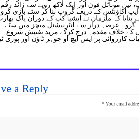
 تین موبائل فون اور ایک لاکھ روپے سے زائد رقم
یپ اکاؤنٹس کے ذریعے گروپ بنا کر سٹے بازی کروا
بتایا کہ ملزمان نے ایشیا کپ کے دوران پاک بھار
ر یہ گروہ عرصہ دراز سے انٹرنیشنل میچز میں سٹے
ن کے خلاف مقدمہ درج کرکے مزید تفتیش شروع
 کارروائی پر ایس ایچ او جوہر ٹاؤن اور پوری ٹی
ve a Reply
*
Your email addres