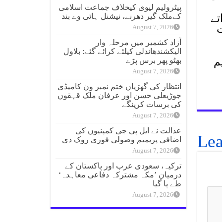
پیٹرولیم لیوی کیخلاف جماعت اسلامی
کےملک گیر دھرنے، نیشنل ہائی وے بند
تے
ت
August 7, 2026
آزاد کشمیر میں مرحلہ وار
الیکشندھاندلی کیلئے کرائے گئے: بلاول
م
بھٹو پھر برس پڑے
August 7, 2026
انتظار کی گھڑیاں ختم نمبر ون کامیڈی
جوڑیعلی حسن اور عرفان ملک قہقوں
کی برسات کرینگے
August 7, 2026
عدالت نے ایل پی جی کمپنیوں کی
Lea
اضافی پریمیم وصولی فوری روک دی
August 7, 2026
ترکیہ، سعودی عرب اور پاکستان کے
درمیان ’مکہ مشترکہ دفاعی معاہدہ‘
طے پا گیا
August 7, 2026