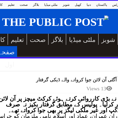
رٹس
پاکستان
دنیا
کھیل
شوبز
ملٹی میڈیا
بلاگز
صحت
تعلیم
کا
شوبز
ملٹی میڈیا
بلاگز
صحت
تعلیم
کا
صفحہ
اول
لائن جوا کروانے والے 3بکی گرفتار
13 Views
ے بڑی کارروائی کرتے ہوئے کرکٹ میچز پر آن لائن
ار کرلیا۔ پولیس کے مطابق گرفتار بکیز نہ صرف
پ اور غیر ملکی لیگز پر بھی جوا کرواتے تھے۔
وران عمران، عماد اور اسلام نامی ملزمان کو حرا