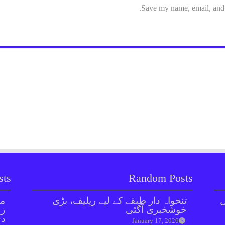
Save my name, email, and w
sts
Random Posts
ل
تنخواہ دار طبقے کے لیے ریلیف، بڑی
مل
خوشخبری آگئی
زر
دی
January 17, 2026