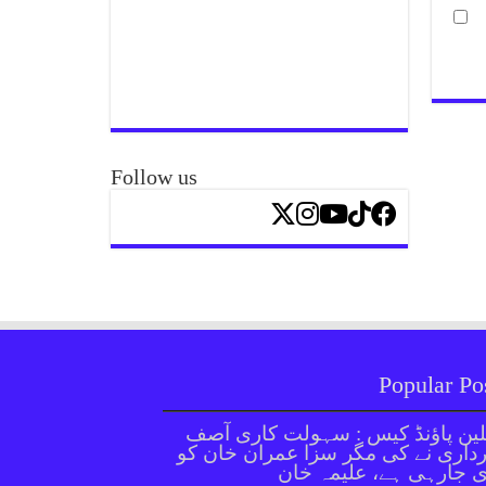
Follow us
Popular Po
ین پاؤنڈ کیس : سہولت کاری آصف
داری نے کی مگر سزا عمران خان کو
 جارہی ہے، علیمہ خان