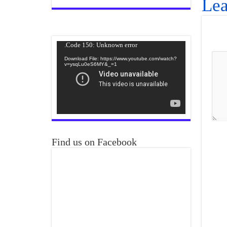
Lea
Video
Code 150: Unknown error.
Player
Download File: https://www.youtube.com/watch?
v=ysqLu0eS6MY&_=1
Find us on Facebook