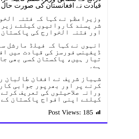
قیادت نے افغانستان کی صورت حال پ
وزیراعظم نے کہا کہ فتنہ الخو
شر پسند کاروائیوں کیلئے زیرو
اور فتنہ الخوارج کی پاکستان 
انہوں نے کہا کہ فیلڈ مارشل سید
ڈیفینس فورسز کی قیادت میں اف
تیار ہیں، پاکستان کسی بھی جار
ہے۔
شہباز شریف نے افغان طالبان رج
کرنے پر اور بھرپور جوابی کار
ورانہ صلاحیتوں کی تعریف کرتے 
کیلئے اپنی افواج پاکستان کے 
Post Views:
185