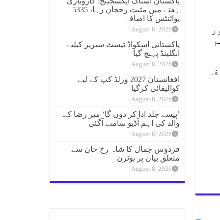
پاکستان اسٹاک ایکسچینج: کاروباری
ہفتے میں مثبت رجحان رہا، 5335
پوائنٹس کا اضافہ
ر
August 8, 2026
م
پاکستانی اسکواڈ ٹیسٹ سیریز کیلیے
انگلینڈ پہنچ گیا
August 8, 2026
ف
افغانستان 2027 ورلڈ کپ کے لیے
کوالیفائی کرگیا
August 8, 2026
’پیسے جلد ادا کر دوں گا‘ میر رضا کے
والد کی اہم آڈیو سامنے آگئی
August 8, 2026
فردوس جمال کا شاہ رخ خان سے
متعلق بیان پر یوٹرن
August 8, 2026