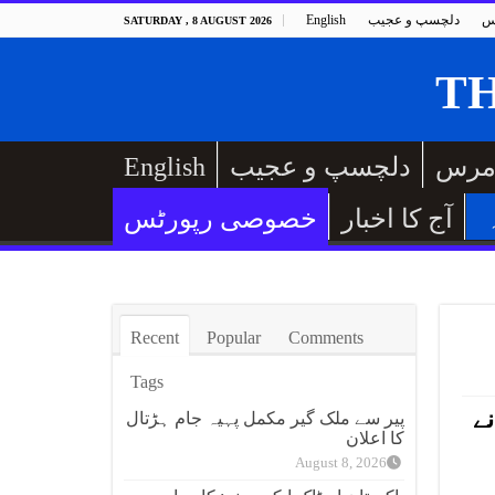
س
دلچسپ و عجیب
English
SATURDAY , 8 AUGUST 2026
مرس
دلچسپ و عجیب
English
آج کا اخبار
خصوصی رپورٹس
Recent
Popular
Comments
Tags
ے
پیر سے ملک گیر مکمل پہیہ جام ہڑتال
کا اعلان
August 8, 2026