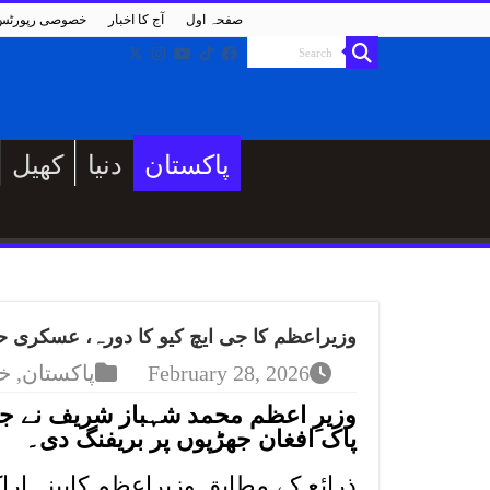
صفحہ اول
آج کا اخبار
خصوصی رپورٹس
پاکستان
دنیا
کھیل
وزیراعظم کا جی ایچ کیو کا دورہ، عسکری ح
February 28, 2026
پاکستان
,
خ
وزیرِ اعظم محمد شہباز شریف نے جن
پاک افغان جھڑپوں پر بریفنگ دی۔
ذرائع کے مطابق وزیراعظم کابینہ ار