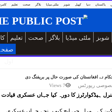
پاکستان
دنیا
کھیل
شوبز
ملٹی میڈیا
بلاگز
صحت
تعلیم
کامر
شوبز
ملٹی میڈیا
بلاگز
صحت
تعلیم
کا
صفحہ
اول
کام نے افغانستان کی صورت حال پر بریفنگ دی
صوصی رپورٹس
7 Views
رل ہیڈکوارٹرز کا دورہ کیا جہاں عسکری قیادت ن
اکین کے ہمراہ جی ایچ کیو پہنچے جہاں عسکری