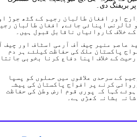
ر بریفنگ دی۔
ارج اور افغان طالبان رجیم کے گٹھ جوڑ او
 ٹالرنس اپنائی جائے، افغان طالبان رجی
کے خلاف کاروائیاں ناقابل قبول ہیں۔
 عاصم منیر چیف آف آرمی اسٹاف اور چیف آ
واج پاکستان ملک کی حفاظت کیلئے ہر دم
حیت کے خلاف اپنا دفاع کرنا بخوبی جانتا
یم کے سرحدی علاقوں میں حملوں کو پسپا
روائی کرنے پر افواج پاکستان کی پیشہ
ہوئے کہا کہ پوری قوم ارض وطن کی حفاظت
شانہ بشانہ کھڑی ہے۔