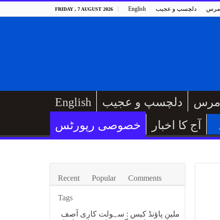
مرس
دلچسپ و عجیب
English
FRIDAY , 7 AUGUST 2026
مرس
دلچسپ و عجیب
English
آج کا اخبار
خصوصی رپورٹس
Recent
Popular
Comments
Tags
ملین پاؤنڈ کیس : سہولت کاری آصف