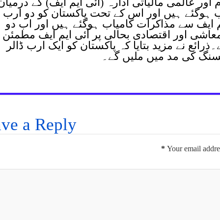
اور عالمی مالیاتی ادارہ (آئی ایم ایف) کے درمیان
اب ہوگئے ہیں اور اس کے تحت پاکستان کو دو ارب
 ایم ایف سے مذاکرات کامیاب ہوگئے ہیں اور اب دو
 معاشی اور اقتصادی بحالی پر آئی ایم ایف مطمئن 
رائع نے مزید بتایا کہ پاکستان کو ایک ارب ڈالر
نسنگ کی مد میں ملیں گے۔
ve a Reply
*
Your email addres