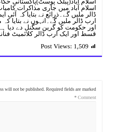
اسلام آباد(پبلک پوسٹ)پاکستانی حکام 
اسلام آباد میں جاری مذاکرات کامی
ڈالر ملیں گے۔ذرائع نے بتایا کہ آئی
ارب ڈالر ملیں گے۔انہوں نے بتایا کہ
اور حکومت کو گرین سگنل دے دیا ہے۔ذ
قسط اور ایک ارب ڈالر کلائمیٹ فنا
Post Views:
1,509
s will not be published.
Required fields are marked
*
Comment