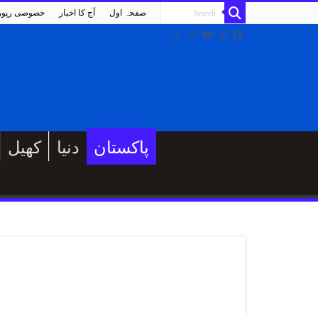
صفحہ اول
آج کا اخبار
خصوصی رپو
پاکستان
دنیا
کھیل