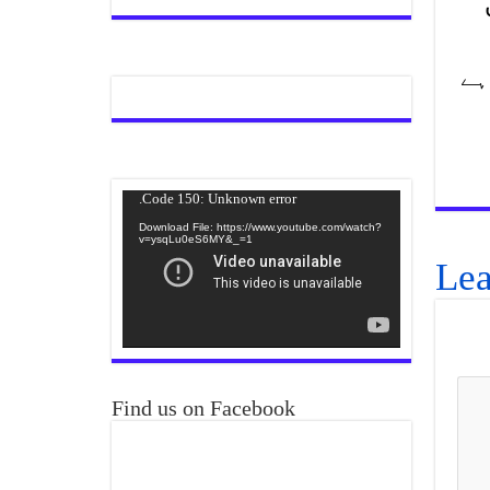
ہے
Video
Code 150: Unknown error.
Player
Download File: https://www.youtube.com/watch?
v=ysqLu0eS6MY&_=1
Lea
Find us on Facebook