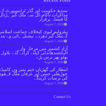
سندھ حکومت اور گڈز ٹرانسپورٹ کے
مذاکرات ناکام،کل سے ملک گیر ہڑتال
کا فیصلہ برقرار
August 7, 2026
پیٹرولیم لیوی کیخلاف جماعت اسلامی
کےملک گیر دھرنے، نیشنل ہائی وے بند
August 7, 2026
آزاد کشمیر میں مرحلہ وار
الیکشندھاندلی کیلئے کرائے گئے: بلاول
بھٹو پھر برس پڑے
August 7, 2026
انتظار کی گھڑیاں ختم نمبر ون کامیڈ
جوڑیعلی حسن اور عرفان ملک قہقوں
کی برسات کرینگے
August 7, 2026
Contact Us