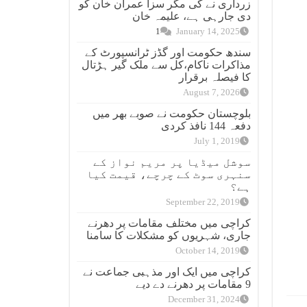
زرداری نے کی مگر سزا عمران خان کو
دی جارہی ہے، علیمہ خان
1
January 14, 2025
سندھ حکومت اور گڈز ٹرانسپورٹ کے
مذاکرات ناکام،کل سے ملک گیر ہڑتال
کا فیصلہ برقرار
August 7, 2026
بلوچستان حکومت نے صوبے بھر میں
دفعہ 144 نافذ کردی
July 1, 2019
سوشل میڈیا پر مریم نواز کے
سنہری سوٹ کے چرچے، قیمت کیا
ہے؟
September 22, 2019
کراچی میں مختلف مقامات پر دھرنے
جاری، شہریوں کو مشکلات کا سامنا
October 14, 2019
کراچی میں ایک اور مذہبی جماعت نے
9 مقامات پر دھرنے دے دیے
December 31, 2024