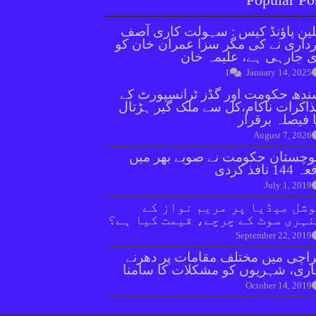
ین پاؤنڈ کیس : سہولت کاری آصف
داری نے کی مگر سزا عمران خان کو
 جارہی ہے، علیمہ خان
1
January 14, 2025
دھ حکومت اور گڈز ٹرانسپورٹ کے
اکرات ناکام،کل سے ملک گیر ہڑتال
 فیصلہ برقرار
August 7, 2026
وچستان حکومت نے صوبے بھر میں
144 نافذ کردی
July 1, 2019
شل میڈیا پر مریم نواز کے
ہری سوٹ کے چرچے، قیمت کیا ہے؟
September 22, 2019
اچی میں مختلف مقامات پر دھرنے
ری، شہریوں کو مشکلات کا سامنا
October 14, 2019