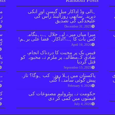
ہالی وڈ اداکار میل گبسن اور انکی
مل
دیرینہ ساتھی روزالینڈ راس کی
زر
علیحدگی کی تصدیق
دی
December 31, 2025
میرا میاں میرے لیے حلال ہے،ہنگامہ
سن
کس بات کا ہے؟اداکارہ فضا علی برہم!
مذ
کا
April 16, 2026
فیس بک پر محبت کا دردناک انجام،
شادی کےمطالبے پر ملزم نے محبوبہ کو
بل
قتل کردیا
دفعہ 
September 15, 2025
ی
پاکستان میں پہلا روزہ کب ہوگا؟ تازہ
سو
پیش گوئی سامنے آ گئی
سن
February 4, 2026
حکومت نے پیٹرولیم مصنوعات کی
کر
قیمتوں میں کمی کر دی
جا
July 4, 2026