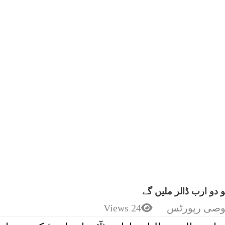
 دو ارب ڈالر ملیں گے
صی رپورٹس
24 Views