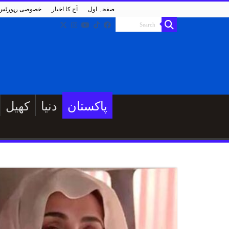
صفحہ اول
آج کا اخبار
خصوصی رپورٹس
پاکستان
دنیا
کھیل