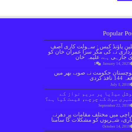
Popular Po
ین پاؤنڈ کیس : سہولت کاری آصف
داری نے کی مگر سزا عمران خان کو
 جارہی ہے، علیمہ خان
1
January 14, 2025
وچستان حکومت نے صوبے بھر میں
144 نافذ کردی
July 1, 2019
شل میڈیا پر مریم نواز کے
ہری سوٹ کے چرچے، قیمت کیا ہے؟
September 22, 2019
اچی میں مختلف مقامات پر دھرنے
ری، شہریوں کو مشکلات کا سامنا
October 14, 2019