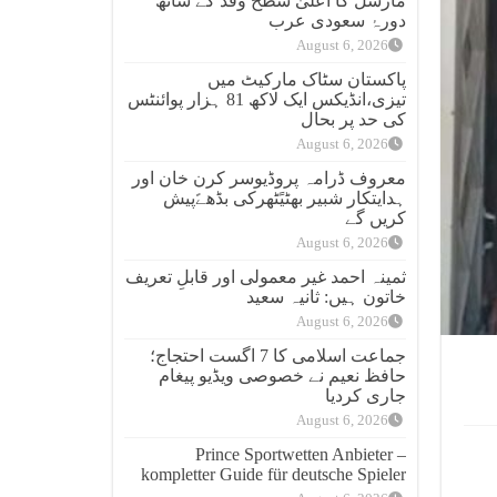
مارشل کا اعلیٰ سطح وفد کے ساتھ
دورۂ سعودی عرب
August 6, 2026
پاکستان سٹاک مارکیٹ میں
تیزی،انڈیکس ایک لاکھ 81 ہزار پوائنٹس
کی حد پر بحال
August 6, 2026
معروف ڈرامہ پروڈیوسر کرن خان اور
ہدایتکار شبیر بھٹیًٹھرکی بڈھےًپیش
کریں گے
August 6, 2026
ثمینہ احمد غیر معمولی اور قابلِ تعریف
خاتون ہیں: ثانیہ سعید
August 6, 2026
جماعت اسلامی کا 7 اگست احتجاج؛
حافظ نعیم نے خصوصی ویڈیو پیغام
جاری کردیا
August 6, 2026
Prince Sportwetten Anbieter –
kompletter Guide für deutsche Spieler