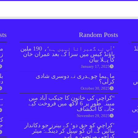
sts
Random Posts
ڈ
’آپ نے گھبرانا نہیں ہے‘، 190 ملین
مل
پاؤنڈ کیس میں سزا کے بعد عمران خان
زر
کا پہلا بیان
دی
January 17, 2025
ماہیما چوہدری نے دوسری شادی
بل
ائنٹس
کرلی؟
دفعہ 
October 30, 2025
“کراچی کی خاتون کا جیکب آباد میں
سو
مبینہ طور پر 6 لاکھ میں فروخت کیے
سن
یں
جانے کا انکشاف
November 29, 2025
کر
’کراچی کو حق دو‘ کے بینرز جو دکاندار
جا
ف
بنائیں گے ان کو سِیل کر دینگے: میئر
کراچی مرتضیٰ وہاب