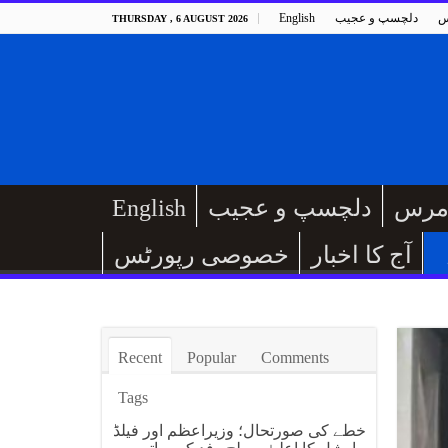
س
دلچسپ و عجیب
English
THURSDAY , 6 AUGUST 2026
مرس
دلچسپ و عجیب
English
آج کا اخبار
خصوصی رپورٹس
Recent
Popular
Comments
Tags
خطے کی صورتحال؛ وزیراعظم اور فیلڈ