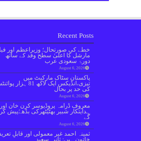
Recent Posts
خطے کی صورتحال؛ وزیراعظم اور فیل
مارشل کا اعلیٰ سطح وفد کے ساتھ
دورۂ سعودی عرب
August 6, 2026
پاکستان سٹاک مارکیٹ میں
تیزی،انڈیکس ایک لاکھ 81 ہزار پو
کی حد پر بحال
August 6, 2026
معروف ڈرامہ پروڈیوسر کرن خان اور
ہدایتکار شبیر بھٹیًٹھرکی بڈھےًپیش کر
گے
August 6, 2026
ثمینہ احمد غیر معمولی اور قابلِ تعری
خاتون ہیں: ثانیہ سعید