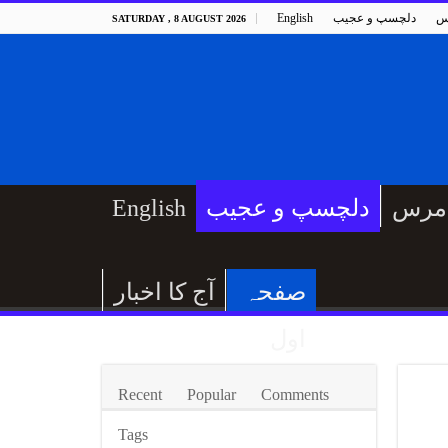
س
دلچسپ و عجیب
English
SATURDAY , 8 AUGUST 2026
مرس
دلچسپ و عجیب
English
صفحہ
آج کا اخبار
اول
Recent
Popular
Comments
Tags