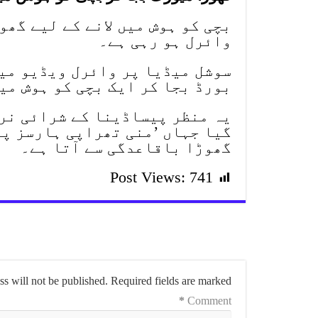
بچی کو ہوش میں لانے کے لیے گھ
وائرل ہو رہی ہے۔
سوشل میڈیا پر وائرل ویڈیو میں
بورڈ بجا کر ایک بچی کو ہوش میں
یہ منظر پیساڈینا کے شرائی نر
گیا جہاں ’منی تھراپی ہارسز پر
گھوڑا باقاعدگی سے آتا ہے۔
Post Views:
741
s will not be published.
Required fields are marked
*
Comment