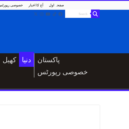
صفحہ اول
آج کا اخبار
خصوصی رپورٹس
پاکستان
دنیا
کھیل
خصوصی رپورٹس