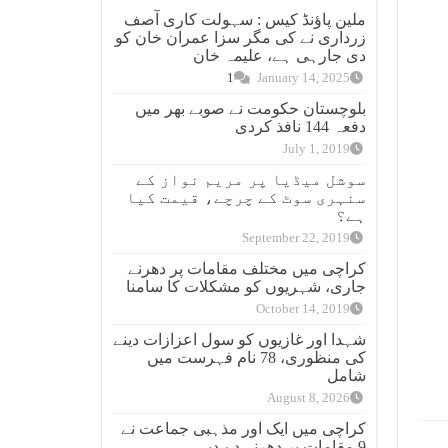
ملین پاؤنڈ کیس : سہولت کاری آصف
زرداری نے کی مگر سزا عمران خان کو
دی جارہی ہے، علیمہ خان
1
January 14, 2025
بلوچستان حکومت نے صوبے بھر میں
دفعہ 144 نافذ کردی
July 1, 2019
سوشل میڈیا پر مریم نواز کے
سنہری سوٹ کے چرچے، قیمت کیا
ہے؟
September 22, 2019
کراچی میں مختلف مقامات پر دھرنے
جاری، شہریوں کو مشکلات کا سامنا
October 14, 2019
شہدا اور غازیوں کو سول اعزازات دینے
کی منظوری، 78 نام فہرست میں
شامل
August 8, 2026
کراچی میں ایک اور مذہبی جماعت نے
9 مقامات پر دھرنے دے دیے