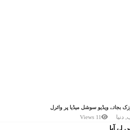
ک بجاتے ویڈیو سوشل میڈیا پر وائرل
,
دنیا
11 Views
لے آیا