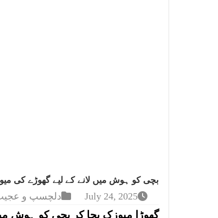
بچی کو ہوش میں لانے کے لیے گھوڑے کی میوز
July 24, 2025
دلچسپ و عجیب
گھوڑا میوزک بجا کر بچی کو ہوش میں 