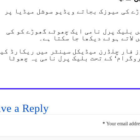
وڑے کی میوزک بجاتے ویڈیو سوشل میڈیا پر
 بلیک پرل نامی ایک چھوٹے گھوڑے کو کی
 لاتے ہوئے دیکھا جا سکتا ہے۔
ز فار چلڈرن میڈیکل سینٹر میں ریکارڈ کی
وگرام‘ کے تحت بلیک پرل نامی یہ چھوٹا
ve a Reply
*
Your email addres