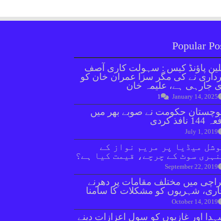
Popular Po
ین پاؤنڈ کیس : سہولت کاری آصف
داری نے کی مگر سزا عمران خان کو
 جارہی ہے، علیمہ خان
1
January 14, 2025
وچستان حکومت نے صوبے بھر میں
144 نافذ کردی
July 1, 2019
شل میڈیا پر مریم نواز کے
ہری سوٹ کے چرچے، قیمت کیا ہے؟
September 22, 2019
اچی میں مختلف مقامات پر دھرنے
ری، شہریوں کو مشکلات کا سامنا
October 14, 2019
دا اور غازیوں کو سول اعزازات دینے