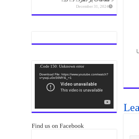
December 31, 2024
ا
Video
Code 150: Unknown error.
Player
Download File: https://www.youtube.com/watch?
v=ysqLu0eS6MY&_=1
Lea
Find us on Facebook