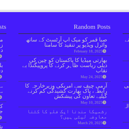
sts
Random Posts
ے
صبا قمر کو میک اپ آرٹسٹ کے ساتھ
مل
وائرل ویڈیو پر تنقید کا سامنا
زر
دی
February 18, 2025
بھارتی میڈیا کا پاکستان کو چین کی
ذیلی ریاست ظاہر کرنے کا پروپیگنڈا بے
بل
نقاب
دفعہ 
May 24, 2025
ی
آرمی چیف سے امریکی وزیرخارجہ کا
سو
رابطہ، پاک بھارت کشیدگی کم کرنے
سن
کیلیے تعاون کی پیشکش
May 10, 2025
نازع پر 10 سالہ
کر
رشمیکا مندنا ایک فلم کا کتنا
جا
معاوضہ لیتی ہیں؟
March 29, 2025
شہ