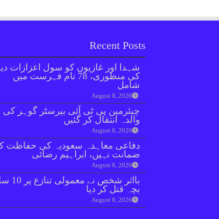
Recent Posts
شہدا اور غازیوں کو سول اعزازات دین
کی منظوری، 78 نام فہرست میں
شامل
August 8, 2026
چیئرمین پی ٹی آئی بیرسٹر گوہر کی
والدہ انتقال کر گئیں
August 8, 2026
دفاعی معاہدہ سعودیہ کی حفاظت ک
ضمانت نہیں، ابراہیم رضائی
August 8, 2026
بااثر شخص نے معمولی ت
بچہ قتل کر دیا
August 8, 2026