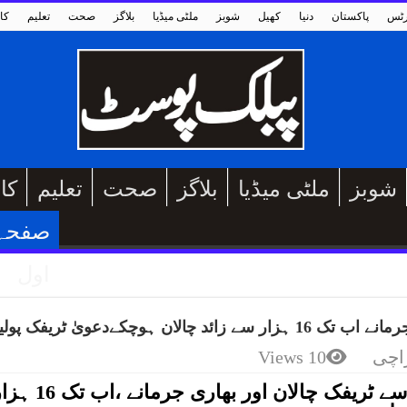
رٹس
پاکستان
دنیا
کھیل
شوبز
ملٹی میڈیا
بلاگز
صحت
تعلیم
کا
شوبز
ملٹی میڈیا
بلاگز
صحت
تعلیم
کا
صفحہ
اول
 ہوچکےدعویٰ ٹریفک پولیس
اچی
10 Views
کراچی(پبلک پوسٹ)کیمروں کی مدد سے ٹریفک چالان اور بھاری جرمانے 