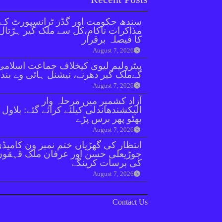
سندھ حکومت اور گڈز ٹرانسپورٹ کے
مذاکرات ناکام،کل سے ملک گیر ہڑتال
کا فیصلہ برقرار
August 7, 2026
پیٹرولیم لیوی کیخلاف جماعت اسلامی
کےملک گیر دھرنے، نیشنل ہائی وے بند
August 7, 2026
آزاد کشمیر میں مرحلہ وار
الیکشندھاندلی کیلئے کرائے گئے: بلاول
بھٹو پھر برس پڑے
August 7, 2026
انتظار کی گھڑیاں ختم نمبر ون کامیڈ
جوڑیعلی حسن اور عرفان ملک قہقوں
کی برسات کرینگے
August 7, 2026
Contact Us