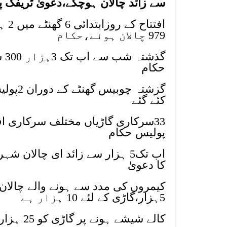
سے زائد چالان ہوچکے،دعویٰ ٹریفک 
979 چالان ہوئے،حکام
گذ
حکام
کئے گئے
33سرکاری گاڑیاں مختلف سرکاری اف
پولیس حکام
اب تک5 ہزار سے زائد ای چالا
کا دعویٰ
کیمروں کی مدد سے ہونے والے چالان 
5ہزار،گاڑی کے لئے 10 ہزار ہے
کالے شیشے ہونے پر گاڑی کو 25 ہزار روپے جرمانہ عائد کیا جارہا ہے ،ٹریفک پولیس حکام