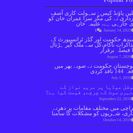
ین پاؤنڈ کیس : سہولت کاری آصف
داری نے کی مگر سزا عمران خان کو
 جارہی ہے، علیمہ خان
1
January 14, 2025
دھ حکومت اور گڈز ٹرانسپورٹ کے
اکرات ناکام،کل سے ملک گیر ہڑتال
 فیصلہ برقرار
August 7, 2026
وچستان حکومت نے صوبے بھر میں
144 نافذ کردی
July 1, 2019
شل میڈیا پر مریم نواز کے
ہری سوٹ کے چرچے، قیمت کیا ہے؟
September 22, 2019
اچی میں مختلف مقامات پر دھرنے
ری، شہریوں کو مشکلات کا سامنا
October 14, 2019