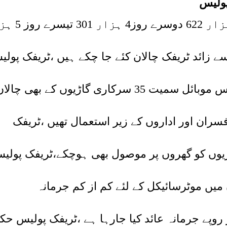
پولیس
افتتاح کے روزابتدائی 6 گھنٹے میں 2 ہزار 22
شتہ شب سے اب تک 3ہزار 300 سے زائد ٹریفک چالان کئے جا چکے ہیں ،ٹریفک پو
گزشتہ چوبیس گھنٹے کے دوران 2پولیس موبائل سمیت 35 سرکاری گاڑیوں کے بھی چال
سران اور اداروں کے زیر استعمال تھیں ،ٹریفک
ن شہریوں کو گھروں پر موصول بھی ہوچکے،ٹریفک پولی
میں موٹرسائیکل کے لئے کم از کم جرمانہ