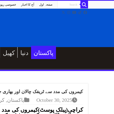
صفحہ اول
آج کا اخبار
خصوصی رپو
پاکستان
دنیا
کھیل
کیمروں کی مدد سے ٹریفک چالان اور بھاری جرمانے اب تک 16 ہزار سے زائد چالان
October 30, 2025
پاکستان
,
کر