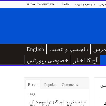
مرس
دلچسپ و عجیب
English
FRIDAY , 7 AUGUST 2026
مرس
دلچسپ و عجیب
English
آج کا اخبار
خصوصی رپورٹس
Recent
Popular
Comments
Tags
،اب تک 16 ہزار
سندھ حکومت اور گڈز ٹرانسپورٹ کے