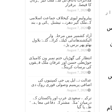
مذاکرات ناکام،کل سے ملک گیر ہڑتال
کا فیصلہ برقرار
August 7, 2026
6 دوسرے روز4 ہزار 301 تیسرے روز 5 ہزار
پیٹرولیم لیوی کیخلاف جماعت اسلامی
کےملک گیر دھرنے، نیشنل ہائی وے بند
لیس
August 7, 2026
آزاد کشمیر میں مرحلہ وار
الیکشندھاندلی کیلئے کرائے گئے: بلاول
ان
بھٹو پھر برس پڑے
August 7, 2026
انتظار کی گھڑیاں ختم نمبر ون کامیڈی
جوڑیعلی حسن اور عرفان ملک قہقوں
کی برسات کرینگے
August 7, 2026
س
عدالت نے ایل پی جی کمپنیوں کی
اضافی پریمیم وصولی فوری روک دی
August 7, 2026
ترکیہ، سعودی عرب اور پاکستان کے
درمیان ’مکہ مشترکہ دفاعی معاہدہ‘
طے پا گیا