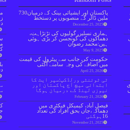
پاکستان اور ایشیائی بینک کے درمیان730
مل
ملین ڈالر کے منصوبوں پر دستخط
زر
دی
December 25, 2025
ہماری نسلیں گولیوں کی تڑتڑاہت،
دھماکوں کی گونجسن کر بڑی ہوئی
سن
ہیں:محمد رضوان
مذ
کا
May 9, 2025
حکومت کی جانب سے پیٹرول کی قیمت
میں اضافے کی وجہ سامنے ​​​آگئی
بل
دفعہ 
April 25, 2026
ٹی ٹوئنٹی ورلڈکپ:سپر ایٹ کا
ی
ابتدائی میچ آج پاکستان اور
سو
نیوزی لینڈ کے درمیان ہوگا
سن
February 21, 2026
فیصل آباد، کیمیکل فیکٹری میں
کر
دھماکہ،جاں بحق افراد کی تعداد
جا
16ہوگئی
November 21, 2025