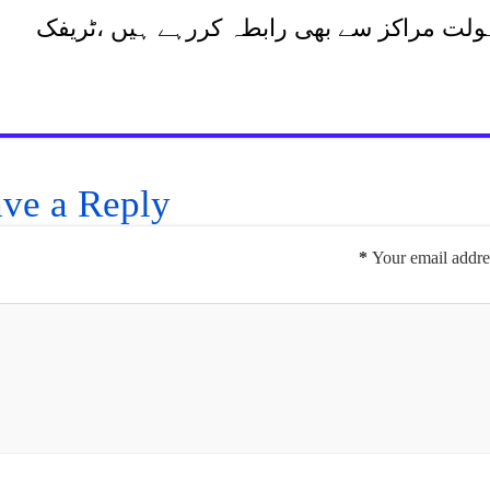
لت مراکز سے بھی رابطہ کررہے ہیں ،ٹریفک
ve a Reply
*
Your email addres