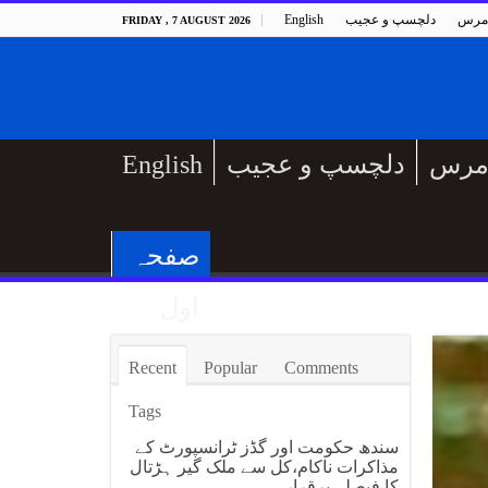
مرس
دلچسپ و عجیب
English
FRIDAY , 7 AUGUST 2026
مرس
دلچسپ و عجیب
English
صفحہ
اول
Recent
Popular
Comments
Tags
سندھ حکومت اور گڈز ٹرانسپورٹ کے
مذاکرات ناکام،کل سے ملک گیر ہڑتال
کا فیصلہ برقرار