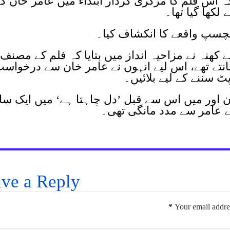
ہ اس فلم کا مرکزی کردار ابتداء میں عامر خان ک
 لکھا گیا تھا۔
لچسپ واقعے کا انکشاف کیا۔
 کھنہ نے مزاحیہ انداز میں بتایا کہ فلم کے مصنف
جانتے تھے، اس لیے انہوں نے عامر خان سے درخواس
 سننے کے لیے بلائیں۔
ن اور میں اس سے قبل ’دل چاہتا ہے‘ میں ایک سا
نے عامر سے مدد مانگی تھی۔
ve a Reply
*
Your email addres