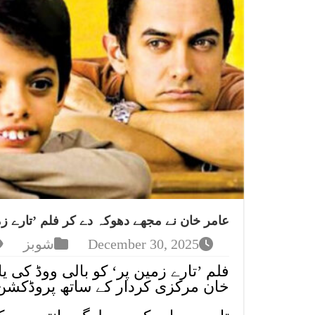
عامر خان نے مجھے دھوکہ دے کر فلم ’تارے ز
December 30, 2025
شوبز
فلم ’تارے زمین پر‘ کو بالی ووڈ کی 
خان مرکزی کردار کے ساتھ پروڈکشن 