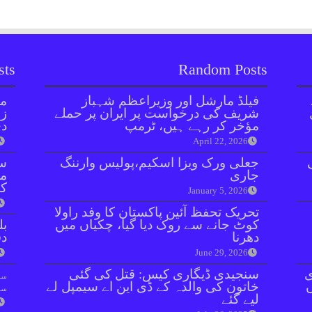
sts
Random Posts
فیلڈ مارشل اور وزیراعظم شہباز
مل
شریف کی درخواست پر ایران پر حملے
زر
مؤخر کر رہے ہیں، ٹرمپ
دی
April 22, 2026
جعلی ورک ویزا اسکیم،پولیس وارننگ
سن
جاری
مذ
کا
January 5, 2026
تحریک تحفظ آئین پاکستان کا وفد راولا
کوٹ جانے سے روک دیا گیا، چکیاں میں
بل
دھرنا
دفعہ 
June 29, 2026
ی
سنجیدی ڈیگاری کیس: قتل کی گئی
سو
خاتون کی والدہ کے ڈی این اے سیمپل لے
سن
لیے گئے