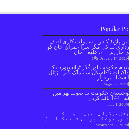
Popular Po
ین پاؤنڈ کیس : سہولت کاری آصف
داری نے کی مگر سزا عمران خان کو
 جارہی ہے، علیمہ خان
1
January 14, 2025
دھ حکومت اور گڈز ٹرانسپورٹ کے
اکرات ناکام،کل سے ملک گیر ہڑتال
 فیصلہ برقرار
August 7, 2026
وچستان حکومت نے صوبے بھر میں
144 نافذ کردی
July 1, 2019
شل میڈیا پر مریم نواز کے
ہری سوٹ کے چرچے، قیمت کیا ہے؟
September 22, 2019