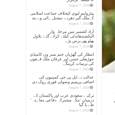
August 7, 2026
پیٹرولیم لیوی کیخلاف جماعت اسلامی
کےملک گیر دھرنے، نیشنل ہائی وے بند
August 7, 2026
آزاد کشمیر میں مرحلہ وار
الیکشندھاندلی کیلئے کرائے گئے: بلاول
بھٹو پھر برس پڑے
August 7, 2026
انتظار کی گھڑیاں ختم نمبر ون کامیڈی
جوڑیعلی حسن اور عرفان ملک قہقوں
کی برسات کرینگے
August 7, 2026
عدالت نے ایل پی جی کمپنیوں کی
اضافی پریمیم وصولی فوری روک دی
August 7, 2026
ترکیہ، سعودی عرب اور پاکستان کے
درمیان ’مکہ مشترکہ دفاعی معاہدہ‘
طے پا گیا
August 7, 2026