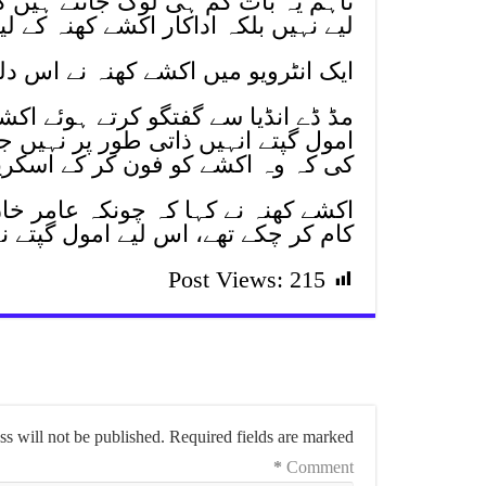
تاہم یہ بات کم ہی لوگ جانتے ہیں ک
لیے نہیں بلکہ اداکار اکشے کھنہ کے لیے
ایک انٹرویو میں اکشے کھنہ نے اس د
مڈ ڈے انڈیا سے گفتگو کرتے ہوئے اکشے
امول گپتے انہیں ذاتی طور پر نہیں 
کی کہ وہ اکشے کو فون کر کے اسکرپٹ
اکشے کھنہ نے کہا کہ چونکہ عامر خا
کام کر چکے تھے، اس لیے امول گپتے 
Post Views:
215
s will not be published.
Required fields are marked
*
Comment