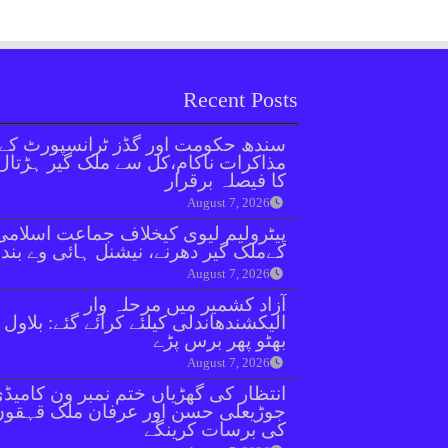
Recent Posts
سندھ حکومت اور گڈز ٹرانسپورٹ کے
مذاکرات ناکام،کل سے ملک گیر ہڑتال
کا فیصلہ برقرار
August 7, 2026
پیٹرولیم لیوی کیخلاف جماعت اسلامی
کےملک گیر دھرنے، نیشنل ہائی وے بند
August 7, 2026
آزاد کشمیر میں مرحلہ وار
الیکشندھاندلی کیلئے کرائے گئے: بلاول
بھٹو پھر برس پڑے
August 7, 2026
انتظار کی گھڑیاں ختم نمبر ون کامیڈ
جوڑیعلی حسن اور عرفان ملک قہقوں
کی برسات کرینگے