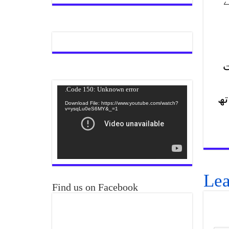
ے
ت
Video
Code 150: Unknown error.
تھ
Player
Download File: https://www.youtube.com/watch?
v=ysqLu0eS6MY&_=1
Lea
Find us on Facebook