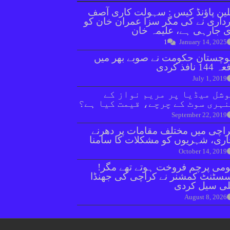
ین پاؤنڈ کیس : سہولت کاری آصف
داری نے کی مگر سزا عمران خان کو
 جارہی ہے، علیمہ خان
1
January 14, 2025
وچستان حکومت نے صوبے بھر میں
144 نافذ کردی
July 1, 2019
شل میڈیا پر مریم نواز کے
ہری سوٹ کے چرچے، قیمت کیا ہے؟
September 22, 2019
اچی میں مختلف مقامات پر دھرنے
ری، شہریوں کو مشکلات کا سامنا
October 14, 2019
می پرچم فروخت ہوتے تھے مگر!
سٹنٹ کمشنر نے کراچی کی جھنڈا
ی سیل کردی
August 8, 2026