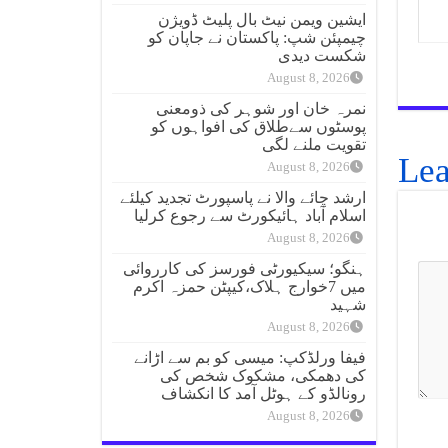
ایشین ویمن نیٹ بال پلیٹ ڈویژن
چیمپئن شپ: پاکستان نے جاپان کو
شکست دیدی
August 8, 2026
نمرہ خان اور شوہر کی ذومعنی
پوسٹوں سےطلاق کی افواہوں کو
تقویت ملنے لگی
Lea
August 8, 2026
ارشد چائے والا نے پاسپورٹ تجدید کیلئے
اسلام آباد ہائیکورٹ سے رجوع کرلیا
August 8, 2026
ہنگو؛ سیکیورٹی فورسز کی کارروائی
میں 7خوارج ہلاک،کیپٹن حمزہ اکرم
شہید
August 8, 2026
فیفا ورلڈکپ: میسی کو بم سے اڑانے
کی دھمکی، مشکوک شخص کی
رونالڈو کے ہوٹل آمد کا انکشاف
August 8, 2026