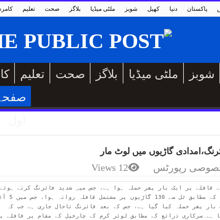
پاکستان
دنیا
کھیل
شوبز
ملٹی میڈیا
بلاگز
صحت
تعلیم
کامر
شوبز
ملٹی میڈیا
بلاگز
صحت
تعلیم
کا
صفحہ
اول
ئرنگ،امدادی گاڑیوں میں لوٹ مار
صوصی رپورٹس
12 Views
ٹینکر بھی موجود ہیں۔ لوئر کرم میں قافلے پر ایک بار پھر حملہ کیا گیا ہے، جس کے بعد فائرنگ تاحال جاری ہے جب کہ 