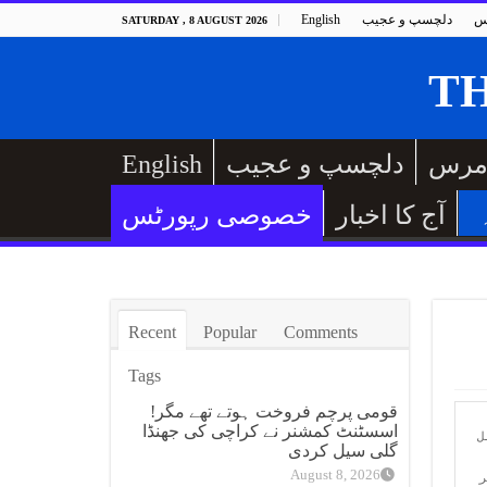
س
دلچسپ و عجیب
English
SATURDAY , 8 AUGUST 2026
مرس
دلچسپ و عجیب
English
آج کا اخبار
خصوصی رپورٹس
Recent
Popular
Comments
Tags
قومی پرچم فروخت ہوتے تھے مگر!
ڈی آئی خان:کرم میں امدادی سامان لے کر جانے والے قافلے پر ایک بار پھر حملہ ہوا ہے، جس میں شدید فائرنگ کرتے ہوئے 
اسسٹنٹ کمشنر نے کراچی کی جھنڈا
امدادی گاڑیوں میں لوٹ مار کی گئی۔ضلعی انتظامیہ کے مطابق ٹل سے 130 گاڑیوں پر مشتمل قافلہ روانہ ہوا، جس میں 5 آئل 
گلی سیل کردی
August 8, 2026
انتظامیہ نے قافلے کو رواں دواں رکھنے کا حکم دیا ہے۔سرکاری ذرائع کے مطابق لوئر کرم کے چارخیل کے مقام پر قافلے پر 