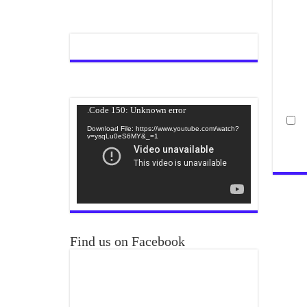
Video
Code 150: Unknown error.
Player
Download File: https://www.youtube.com/watch?
v=ysqLu0eS6MY&_=1
Find us on Facebook