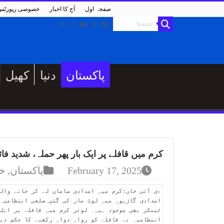
صفحہ اول
آج کا اخبار
خصوصی رپورٹس
پاکستان
دنیا
کھیل
کرم میں قافلے پر ایک بار پھر حملہ، شدید فا
February 17, 2025
پاکستان
,
خ