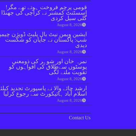
قومی پرچم فروخت ہوتے تھے مگر!
اسسٹنٹ کمشنر نے کراچی کی جھنڈا
گلی سیل کردی
August 8, 2026
ایشین ویمن نیٹ بال پلیٹ ڈویژن چیمپ
شپ: پاکستان نے جاپان کو شکست
دیدی
August 8, 2026
نمرہ خان اور شوہر کی ذومعنی
پوسٹوں سےطلاق کی افواہوں کو
تقویت ملنے لگی
August 8, 2026
ارشد چائے والا نے پاسپورٹ تجدید کیلئ
اسلام آباد ہائیکورٹ سے رجوع کرلیا
August 8, 2026
Contact Us