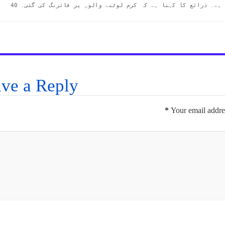
فائرنگ کی گئی، جس کے بعد گاڑیوں کو لوٹا جا رہا ہے۔ ذرائع کا کہنا ہے کہ کرم لوٹنے والوں پر فائرنگ کی گئی۔ 40 
ve a Reply
*
Your email addres