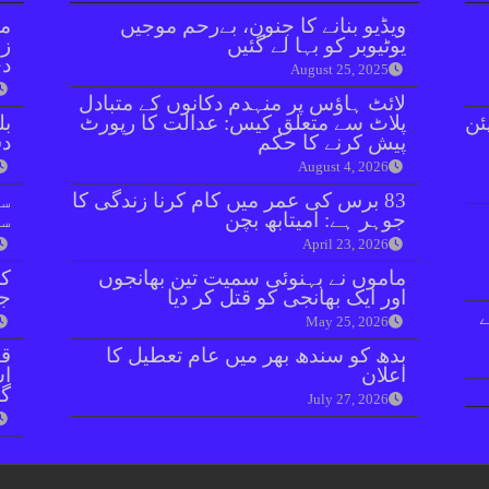
ویڈیو بنانے کا جنون، بےرحم موجیں
مل
یوٹیوبر کو بہا لے گئیں
زر
دی
August 25, 2025
لائٹ ہاؤس پر منہدم دکانوں کے متبادل
ئن
پلاٹ سے متعلق کیس: عدالت کا رپورٹ
بل
پیش کرنے کا حکم
دفعہ 
August 4, 2026
83 برس کی عمر میں کام کرنا زندگی کا
سو
جوہر ہے: امیتابھ بچن
سن
April 23, 2026
ماموں نے بہنوئی سمیت تین بھانجوں
کر
اور ایک بھانجی کو قتل کر دیا
جا
ے
May 25, 2026
بدھ کو سندھ بھر میں عام تعطیل کا
قو
اعلان
اس
گل
July 27, 2026