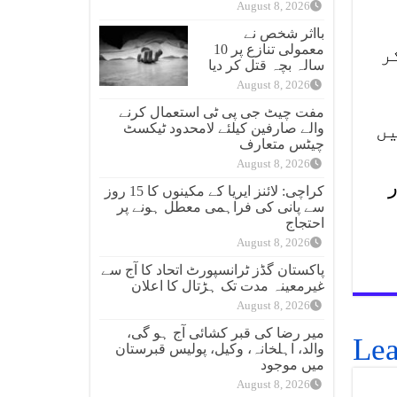
August 8, 2026
بااثر شخص نے
معمولی تنازع پر 10
ر
سالہ بچہ قتل کر دیا
August 8, 2026
مفت چیٹ جی پی ٹی استعمال کرنے
یں
والے صارفین کیلئے لامحدود ٹیکسٹ
چیٹس متعارف
August 8, 2026
ر
کراچی: لائنز ایریا کے مکینوں کا 15 روز
سے پانی کی فراہمی معطل ہونے پر
احتجاج
August 8, 2026
پاکستان گڈز ٹرانسپورٹ اتحاد کا آج سے
غیرمعینہ مدت تک ہڑتال کا اعلان
August 8, 2026
میر رضا کی قبر کشائی آج ہو گی،
Lea
والد، اہلخانہ، وکیل، پولیس قبرستان
میں موجود
August 8, 2026