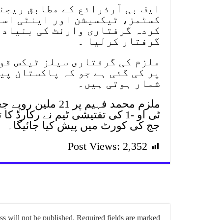
ایف بی آرذرائع کے مطابق ریجن
کسٹمز، ٹیکسیشن اور اینٹی اسم
کردہ گرفتاری وارنٹ کی بنیاد 
گرفتار کرلیا ۔
ملزم کی گرفتاری سیلز ٹیکس قوا
پر کی گئی ہے جو کہ پاکستان پی
شمار ہوتی ہیں۔
ملزم محمد فہیم پر
ٹی او -1 کی تفتیشی ٹیم نے رکار
جج کی کورٹ میں پیش کیا جائیگا۔
Post Views:
2,352
s will not be published.
Required fields are marked