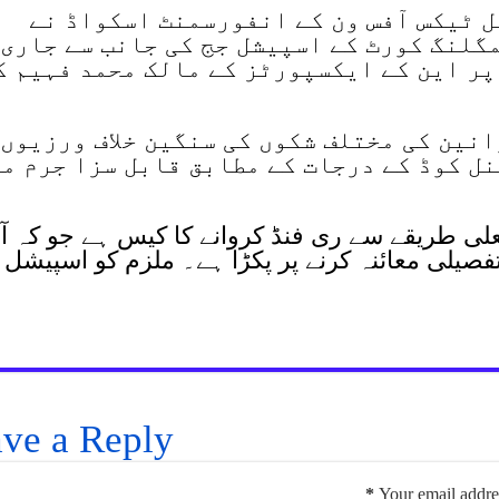
ل ٹیکس آفس ون کے انفورسمنٹ اسکواڈ نے
گلنگ کورٹ کے اسپیشل جج کی جانب سے جاری
پر این کے ایکسپورٹز کے مالک محمد فہیم ک
نین کی مختلف شکوں کی سنگین خلاف ورزیوں
نل کوڈ کے درجات کے مطابق قابل سزا جرم م
 21 ملین روپے جعلی طریقے سے ری فنڈ کروانے کا کیس ہے جو کہ آ
ڈ کا تفصیلی معائنہ کرنے پر پکڑا ہے۔ ملزم کو اسپیشل
ve a Reply
*
Your email addres