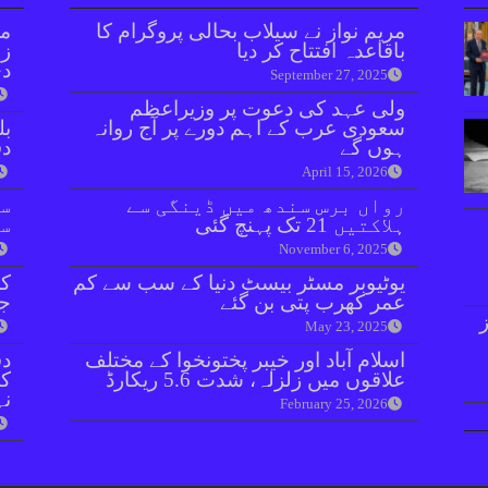
مریم نواز نے سیلاب بحالی پروگرام کا
مل
باقاعدہ افتتاح کر دیا
زر
دی
September 27, 2025
ولی عہد کی دعوت پر وزیراعظم
سعودی عرب کے اہم دورے پر آج روانہ
بل
ہوں گے
دفعہ 
April 15, 2026
رواں برس سندھ میں ڈینگی سے
سو
ہلاکتیں 21 تک پہنچ گئی
سن
November 6, 2025
یوٹیوبر مسٹر بیسٹ دنیا کے سب سے کم
کر
عمر کھرب پتی بن گئے
جا
ا 15 روز
May 23, 2025
اسلام آباد اور خیبر پختونخوا کے مختلف
دف
علاقوں میں زلزلہ، شدت 5.6 ریکارڈ
ک
نہ
February 25, 2026