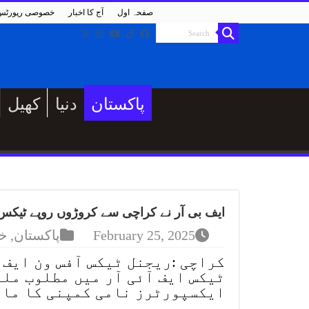
صفحہ اول
آج کا اخبار
خصوصی رپورٹس
پاکستان
دنیا
کھیل
ایف بی آر نے کراچی سے کروڑوں روپے ٹیکس 
February 25, 2025
پاکستان
,
خ
کراچی :ریجنل ٹیکس آفس ون ایف 
ٹیکس ایف آئی آر میں مطلوب مل
ایکسپورٹرز نامی کمپنی کا مال