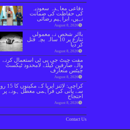
دفاعی معاہدہ سعودیہ
کی حفاظت کی ضمانت
نہیں، ابراہیم رضائی
August 8, 2026
بااثر شخص نے معمولی
تنازع پر 10 سالہ بچہ قتل
کر دیا
August 8, 2026
مفت چیٹ جی پی ٹی استعمال کرنے
والے صارفین کیلئے لامحدود ٹیکسٹ
چیٹس متعارف
August 8, 2026
کراچی: لائنز ایریا کے مکینوں ک
سے پانی کی فراہمی معطل ہونے پر
احتجاج
August 8, 2026
Contact Us