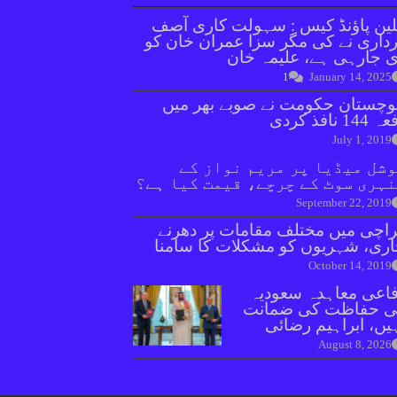
ین پاؤنڈ کیس : سہولت کاری آصف
داری نے کی مگر سزا عمران خان کو
 جارہی ہے، علیمہ خان
1
January 14, 2025
وچستان حکومت نے صوبے بھر میں
144 نافذ کردی
July 1, 2019
شل میڈیا پر مریم نواز کے
ہری سوٹ کے چرچے، قیمت کیا ہے؟
September 22, 2019
اچی میں مختلف مقامات پر دھرنے
ری، شہریوں کو مشکلات کا سامنا
October 14, 2019
اعی معاہدہ سعودیہ
ی حفاظت کی ضمانت
یں، ابراہیم رضائی
August 8, 2026