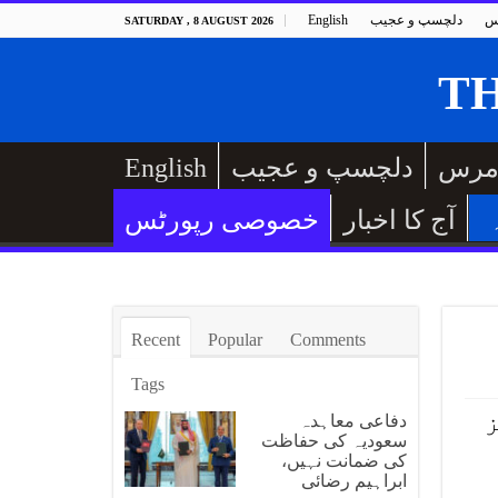
س
دلچسپ و عجیب
English
SATURDAY , 8 AUGUST 2026
مرس
دلچسپ و عجیب
English
آج کا اخبار
خصوصی رپورٹس
Recent
Popular
Comments
Tags
ز
دفاعی معاہدہ
سعودیہ کی حفاظت
کی ضمانت نہیں،
ابراہیم رضائی