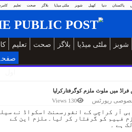
پاکستان
دنیا
کھیل
شوبز
ملٹی میڈیا
بلاگز
صحت
تعلیم
کامر
شوبز
ملٹی میڈیا
بلاگز
صحت
تعلیم
کا
صفحہ
اول
فراڈ میں ملوث ملزم کوگرفتارکرلیا
صوصی رپورٹس
130 Views
بی آر کراچی کے انفورسمنٹ اسکواڈ نے سیل
زم فہیم کو گرفتار کر لیا۔ملزم این کے
ک ہے ۔