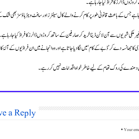
ڑوں ڈالرز کا فراڈ کیا جا رہا ہے۔
 جا رہا ہے جس کے باعث قانونی طور پر کام کرنے والے کال سینٹرز اور سافٹ ویئر ہاؤسز بھی شک 
لکی شہریوں سے آن لائن ڈیٹا خرید کر صارفین کے ساتھ کروڑوں ڈالرز کا فراڈ کیا جا رہا ہے۔
ی کا جھانسہ دے کر ’ڈبے کے کام‘ میں لگا دیا جاتا ہے اور وہ انجانے میں ان فراڈیوں کے آلۂ کا
دھندے کی روک تھام کے لیے خاطر خواہ اقدامات نہیں کر رہے۔
ve a Reply
*
Your ema