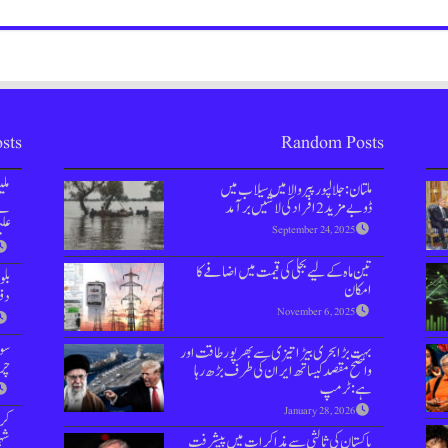
sts
Random Posts
ملتان: جلالپور پیر والا میں سیلاب میں
مل
ڈوبےمزید 2 افراد کی لاشیں برآمد
نے 
علی
September 24, 2025
تین ماہ کے لیے بجلی کی قیمت میں اضافے کا
بل
امکان
دفعہ 144 
November 6, 2025
سوش
بہت بڑا بحری بیڑا تیزی سے بھرپور طاقت اور
چر
واضح مقصد کیساتھ ایران کی طرف بڑھ رہا
ہے: ٹرمپ
January 28, 2026
کر
شہر
پاکستان کی ثالثی سے مذاکرات میں پیشرفت