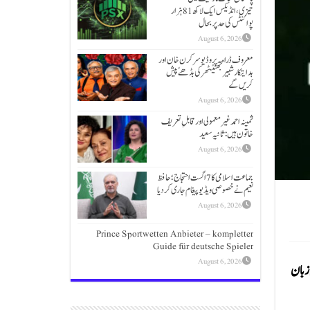
تیزی،انڈیکس ایک لاکھ 81 ہزار
پوائنٹس کی حد پر بحال
August 6, 2026
معروف ڈرامہ پروڈیوسر کرن خان اور
ہدایتکار شبیر بھٹیًٹھرکی بڈھےًپیش
کریں گے
August 6, 2026
ثمینہ احمد غیر معمولی اور قابلِ تعریف
خاتون ہیں: ثانیہ سعید
August 6, 2026
جماعت اسلامی کا 7 اگست احتجاج؛حافظ
نعیم نے خصوصی ویڈیو پیغام جاری کردیا
August 6, 2026
Prince Sportwetten Anbieter – kompletter
Guide für deutsche Spieler
August 6, 2026
 زبان