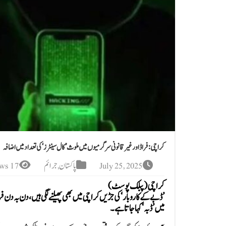
کراچی: فراڈ اور غیر قانونی سرگرمیوں میں ملوث ’کال سینٹرز‘ کی تعداد میں اضافہ
July 25, 2025
پاکستان
,
جرائم
17 Views
کراچی (پبلک پوسٹ )
’ڈبے کے کاروبار‘ کی جڑیں کراچی میں بھی پھیلنے لگی ہیں، دن بہ دن ف
میں ’ڈبہ‘ کہا جاتا ہے۔