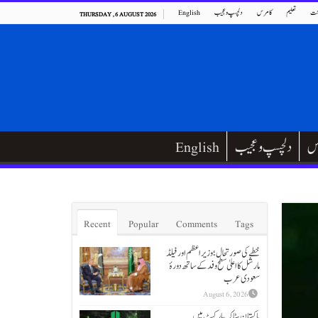
ت
تعلیم
کامرس
دلچسپ و عجیب
English
THURSDAY , 6 AUGUST 2026
س
دلچسپ و عجیب
English
Recent
Popular
Comments
Tags
خطے کی صورتحال؛ وزیراعظم اور فیلڈ
مارشل کا اعلیٰ سطح وفد کے ساتھ دورۂ
سعودی عرب
August 6, 2026
پاکستان سٹاک مارکیٹ میں