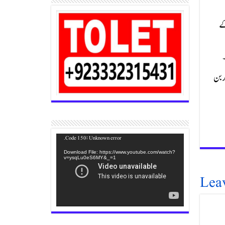
کے
ر بن
Video
Code 150: Unknown error.
Player
Download File: https://www.youtube.com/watch?
v=ysqLu0eS6MY&_=1
Lea