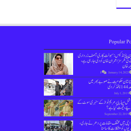
Popular Po
ین پاؤنڈ کیس : سہولت کاری آصف زرداری
کی مگر سزا عمران خان کو دی جارہی ہے،
مہ خان
1
January 14, 2025
وچستان حکومت نے صوبے بھر میں
نافذ کردی
July 1, 2019
ل میڈیا پر مریم نواز کے سنہری سوٹ کے
چے، قیمت کیا ہے؟
September 22, 2019
اچی میں مختلف مقامات پر دھرنے جاری،
یوں کو مشکلات کا سامنا