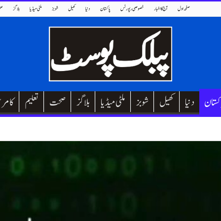
صفحہ اول
آج کا اخبار
خصوصی رپورٹس
پاکستان
دنیا
کھیل
شوبز
ملٹی میڈیا
بلاگز
صح
کستان
دنیا
کھیل
شوبز
ملٹی میڈیا
بلاگز
صحت
تعلیم
کامر