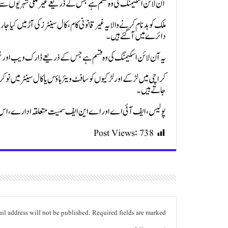
آن لائن اسکیمنگ کی وہ قسم ہے جس کے ذریعے غیرملکی شہریوں سے کرو
ملک کو بدنام کرنے والا یہ غیرقانونی کام، کال سینٹرز کی آڑ میں کیا
دائرے میں آ گئے ہیں۔
یہ آن لائن اسکیمنگ کی وہ قسم ہے جس کے ذریعے ڈارک ویب اور غیرم
کراچی میں لڑکے اور لڑکیوں کو سافٹ ویئر ہاؤس یا کال سینٹر میں نوکر
جاتے ہیں۔
پولیس، ایف آئی اے اور اے این ایف سمیت متعلقہ ادارے، اس 
Post Views:
738
il address will not be published.
Required fields are marked