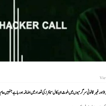
راڈ اور غیر قانونی سرگرمیوں میں ملوث ان کال سینٹرز کی تعداد میں اضافہ ہو رہا ہے جنہیں عام