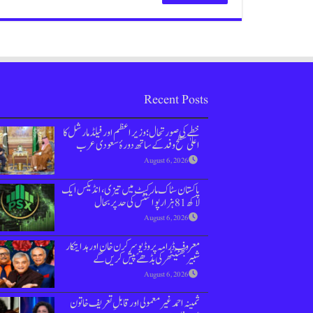
Recent Posts
خطے کی صورتحال؛ وزیراعظم اور فیلڈ مارشل کا
اعلیٰ سطح وفد کے ساتھ دورۂ سعودی عرب
August 6, 2026
پاکستان سٹاک مارکیٹ میں تیزی،انڈیکس ایک
لاکھ 81 ہزار پوائنٹس کی حد پر بحال
August 6, 2026
معروف ڈرامہ پروڈیوسر کرن خان اور ہدایتکار
شبیر بھٹیًٹھرکی بڈھےًپیش کریں گے
August 6, 2026
ثمینہ احمد غیر معمولی اور قابلِ تعریف خاتون