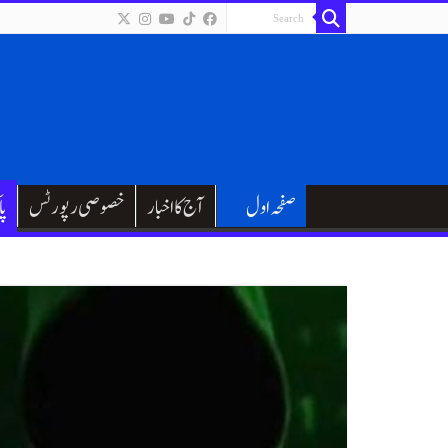
صفحہ اول
آج کا اخبار
خصوصی رپورٹس
پا