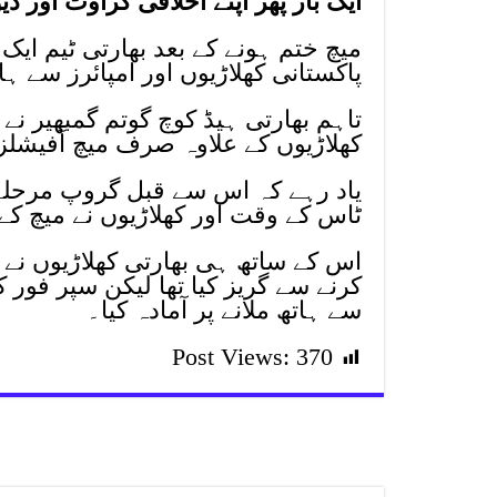
ایک بار پھر اپنے اخلاقی گراوٹ اور د
میچ ختم ہونے کے بعد بھارتی ٹیم ایک
پاکستانی کھلاڑیوں اور امپائرز سے ہ
تاہم بھارتی ہیڈ کوچ گوتم گمبھیر نے 
کھلاڑیوں کے علاوہ صرف میچ آفیشلز
یاد رہے کہ اس سے قبل گروپ مرحلے ک
ٹاس کے وقت اور کھلاڑیوں نے میچ کے اخ
اس کے ساتھ ہی بھارتی کھلاڑیوں نے م
کرنے سے گریز کیا تھا لیکن سپر فور ک
سے ہاتھ ملانے پر آمادہ کیا۔
Post Views:
370