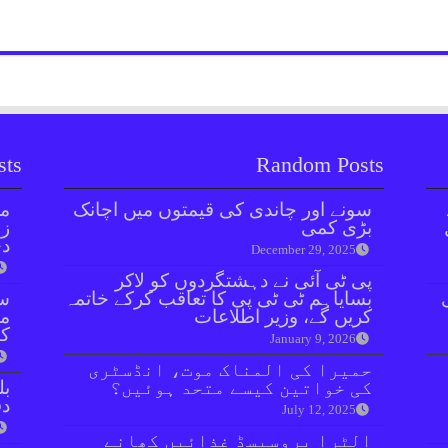
sts
Random Posts
سونے اور چاندی کی قیمتوں میں اچانک
مل
بڑی کمی
زر
دی
December 29, 2025
پی ٹی آئی نے دہشتگردوں کو لاکر
بسایاہم ٹی ٹی پی کا تعاقب کرکے خاتمہ
سن
کریں گے، وزیر اطلاعات
مذ
کا
January 9, 2026
حمیرا کی المناک موت، انڈسٹری
کی خواتین کیسے متحد ہوئیں؟
بل
دفعہ 
July 12, 2025
الٹرا پروسیسڈ غذائیں کھانے