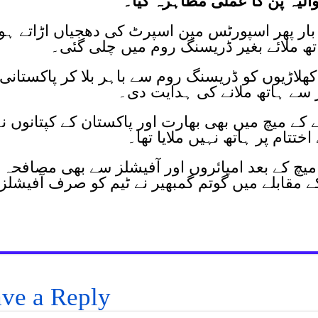
یوالیہ پن کا عملی مظاہرہ کیا۔
 بار پھر اسپورٹس مین اسپرٹ کی دھجیاں اڑاتے ہو
اتھ ملائے بغیر ڈریسنگ روم میں چلی گئی۔
کھلاڑیوں کو ڈریسنگ روم سے باہر بلا کر پاکستانی
 سے ہاتھ ملانے کی ہدایت دی۔
ے میچ میں بھی بھارت اور پاکستان کے کپتانوں نے
تتام پر ہاتھ نہیں ملایا تھا۔
یچ کے بعد امپائروں اور آفیشلز سے بھی مصافحہ
ے مقابلے میں گوتم گمبھیر نے ٹیم کو صرف آفیشلز
ve a Reply