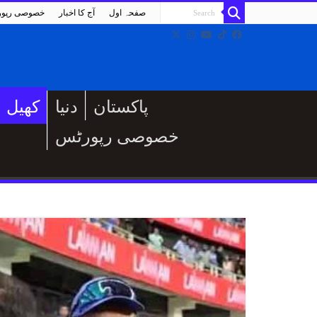
صفحہ اول
آج کا اخبار
خصوصی رپو
پاکستان
دنیا
کھیل
خصوصی رپورٹس