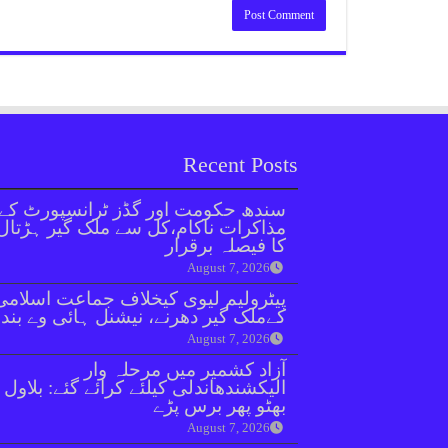
Recent Posts
سندھ حکومت اور گڈز ٹرانسپورٹ کے
مذاکرات ناکام،کل سے ملک گیر ہڑتال
کا فیصلہ برقرار
August 7, 2026
پیٹرولیم لیوی کیخلاف جماعت اسلامی
کےملک گیر دھرنے، نیشنل ہائی وے بند
August 7, 2026
آزاد کشمیر میں مرحلہ وار
الیکشندھاندلی کیلئے کرائے گئے: بلاول
بھٹو پھر برس پڑے
August 7, 2026