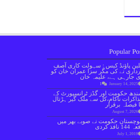
Popular Po
ین پاؤنڈ کیس : سہولت کاری آصف
داری نے کی مگر سزا عمران خان کو
 جارہی ہے، علیمہ خان
1
January 14, 2025
دھ حکومت اور گڈز ٹرانسپورٹ کے
اکرات ناکام،کل سے ملک گیر ہڑتال
 فیصلہ برقرار
August 7, 2026
وچستان حکومت نے صوبے بھر میں
144 نافذ کردی
July 1, 2019