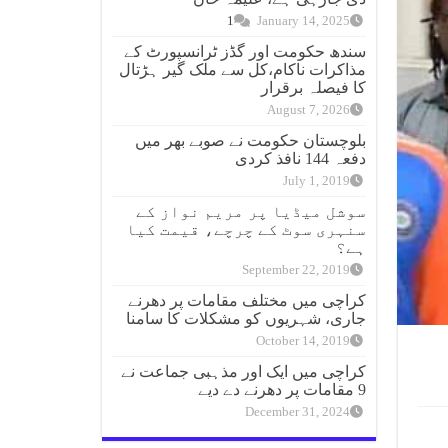
1
January 14, 2025
سندھ حکومت اور گڈز ٹرانسپورٹ کے
مذاکرات ناکام،کل سے ملک گیر ہڑتال
کا فیصلہ برقرار
August 7, 2026
بلوچستان حکومت نے صوبے بھر میں
دفعہ 144 نافذ کردی
July 1, 2019
سوشل میڈیا پر مریم نواز کے
سنہری سوٹ کے چرچے، قیمت کیا
ہے؟
September 22, 2019
کراچی میں مختلف مقامات پر دھرنے
جاری، شہریوں کو مشکلات کا سامنا
October 14, 2019
کراچی میں ایک اور مذہبی جماعت نے
9 مقامات پر دھرنے دے دیے
December 31, 2024