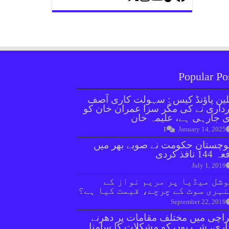
Popular Po
ین پاؤنڈ کیس : سہولت کاری آصف
داری نے کی مگر سزا عمران خان کو
 جارہی ہے، علیمہ خان
1
January 14, 2025
وچستان حکومت نے صوبے بھر میں
144 نافذ کردی
July 1, 2019
شل میڈیا پر مریم نواز کے
ہری سوٹ کے چرچے، قیمت کیا ہے؟
September 22, 2019
اچی میں مختلف مقامات پر دھرنے
ری، شہریوں کو مشکلات کا سامنا