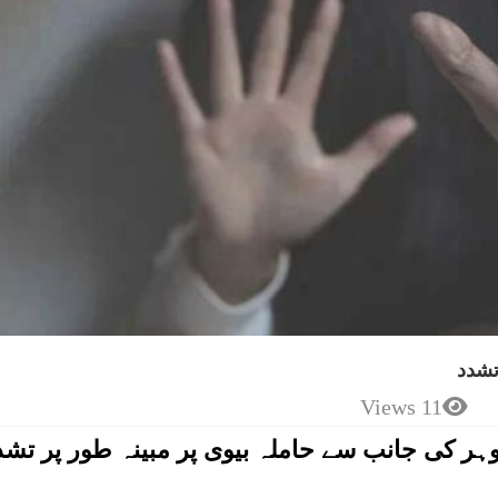
تشدد
11 Views
وہر کی جانب سے حاملہ بیوی پر مبینہ طور پر تشد