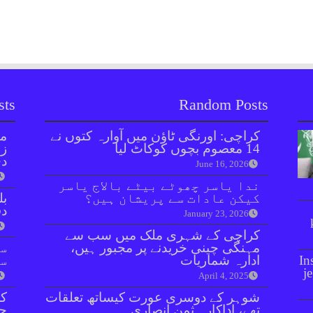
sts
Random Posts
کراچی: اورنگی ٹاؤن میں آوارہ کتوں نے
مل
14 معصوم بچوں کوکاٹ لیا
زر
دی
June 16, 2026
ندا یاسر چھوٹے بیٹے بالاج یاسر
کیکن عادات سے پریشان ہیں؟
بل
دفعہ 
January 23, 2026
کراچی کے شہری ملک میں سب سے
مہنگی چینی خریدنے پر مجبور ہیں،
سو
In
ادارہ شماریات
سن
j
April 4, 2025
شوہر کے دوسری عورت کیساتھ تعلقات
کر
تھے، اداکارہ ثمن انصاری
جا