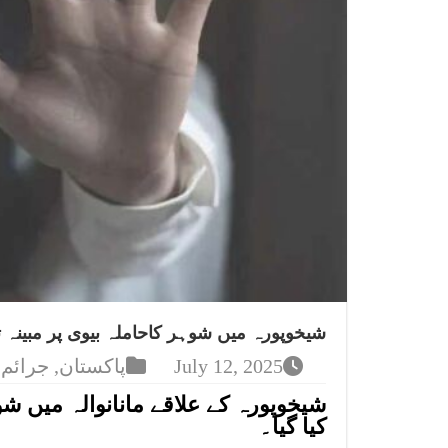
شیخوپورہ میں شوہر کاحاملہ بیوی پر مبینہ 
July 12, 2025
پاکستان
,
جرائم
شیخوپورہ کے علاقے مانانوالہ میں ش
کیا گیا۔