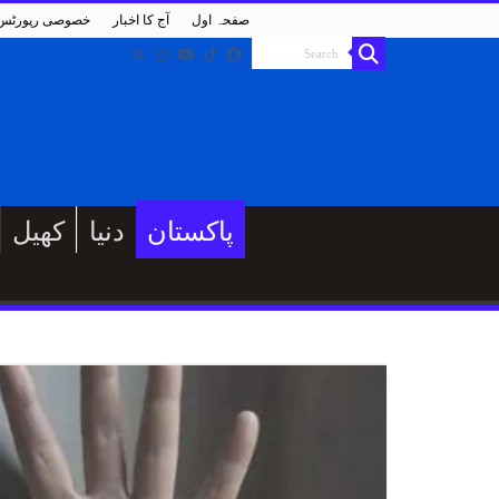
صفحہ اول
آج کا اخبار
خصوصی رپورٹس
پاکستان
دنیا
کھیل