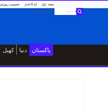
صفحہ اول
آج کا اخبار
خصوصی رپورٹس
پاکستان
دنیا
کھیل