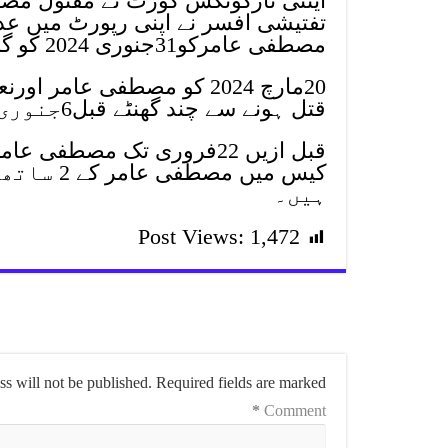
اینٹی نارکوٹکس کورٹ نے مقتول مص
تفتیشی افسر نے اپنی رپورٹ میں عدا
مصطفی عامرکو31جنوری 2024 کو گرفتارکیاگیاتھا۔
20مارچ 2024 کو مصطفی ع
قتل ہونے سے چند گھنٹے قبل6جنوری کوعدالت میں آخری بار پیش ہواتھا۔
قبل ازیں 22فروری تک مصط
کیس میں 
ہیں۔
Post Views:
1,472
s will not be published.
Required fields are marked
*
Comment