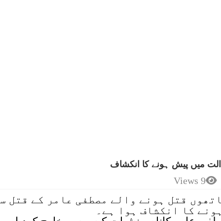
لت میں پیش ہونے کا انکشاف
9 Views
تھوں قتل ہونے والے مصطفی عامر کے قتل س
ونے کا انکشاف ہوا ہے۔