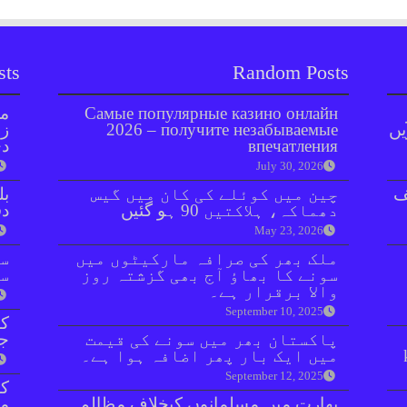
sts
Random Posts
Самые популярные казино онлайн
مل
یں
2026 – получите незабываемые
زر
впечатления
دی
July 30, 2026
ف
چین میں کوئلے کی کان میں گیس
بل
دھماکہ، ہلاکتیں 90 ہو گئیں
دفعہ 
May 23, 2026
ملک بھر کی صرافہ مارکیٹوں میں
سو
سونے کا بھاؤ آج بھی گزشتہ روز
سن
والا برقرار ہے۔
September 10, 2025
کر
پاکستان بھر میں سونے کی قیمت
جا
میں ایک بار پھر اضافہ ہوا ہے۔
September 12, 2025
بھارت میں مسلمانوں کیخلاف مظالم
مق