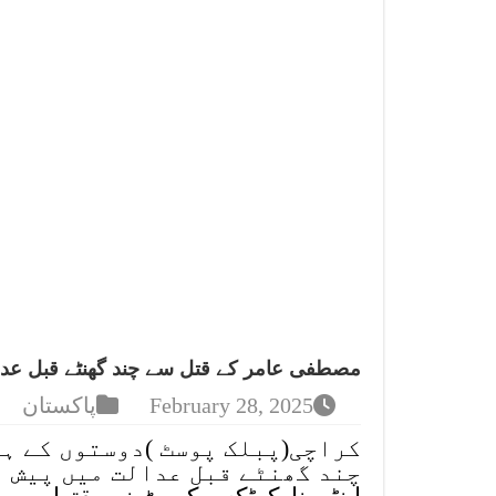
مصطفی عامر کے قتل سے چند گھنٹے قبل عدا
February 28, 2025
پاکستان
کراچی(پبلک پوسٹ )دوستوں کے ہا
چند گھنٹے قبل عدالت میں پیش ہ