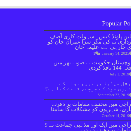
Popular Po
ین پاؤنڈ کیس : سہولت کاری آصف
داری نے کی مگر سزا عمران خان کو
 جارہی ہے، علیمہ خان
1
January 14, 2025
وچستان حکومت نے صوبے بھر میں
144 نافذ کردی
July 1, 2019
شل میڈیا پر مریم نواز کے
ہری سوٹ کے چرچے، قیمت کیا ہے؟
September 22, 2019
اچی میں مختلف مقامات پر دھرنے
ری، شہریوں کو مشکلات کا سامنا
October 14, 2019
کراچی میں ایک اور مذہبی جماعت نے 9
امات پر دھرنے دے دیے