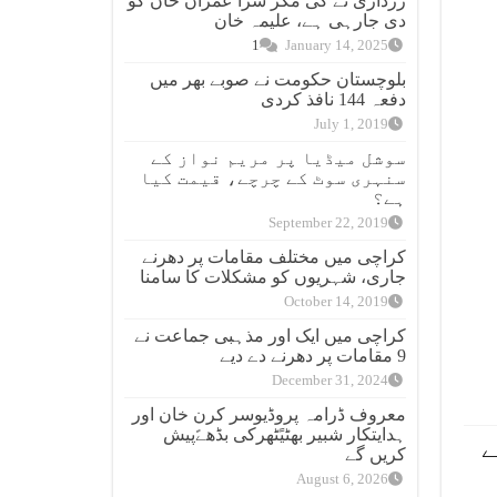
زرداری نے کی مگر سزا عمران خان کو
دی جارہی ہے، علیمہ خان
1
January 14, 2025
بلوچستان حکومت نے صوبے بھر میں
دفعہ 144 نافذ کردی
July 1, 2019
سوشل میڈیا پر مریم نواز کے
سنہری سوٹ کے چرچے، قیمت کیا
ہے؟
September 22, 2019
کراچی میں مختلف مقامات پر دھرنے
جاری، شہریوں کو مشکلات کا سامنا
October 14, 2019
کراچی میں ایک اور مذہبی جماعت نے
9 مقامات پر دھرنے دے دیے
December 31, 2024
معروف ڈرامہ پروڈیوسر کرن خان اور
ہدایتکار شبیر بھٹیًٹھرکی بڈھےًپیش
ے
کریں گے
August 6, 2026