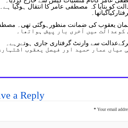
طفی عامر کانام منشیات کیس سے خارج کردیا۔
لت کو بتایا کہ مصطفی عامر کا انتقال ہوگیا ہے۔
امر اورنعمان یعقوب کی ضمانت منظورہوگئی تھی۔ مصط
فی عامرکےعدالت سے وارنٹ گرفتاری جاری ہوتےرہے۔
مصطفی عامر کے 2 ساتھی میاں عمار حمید اور فیصل یعقوب اشتہار
ve a Reply
*
Your email addres