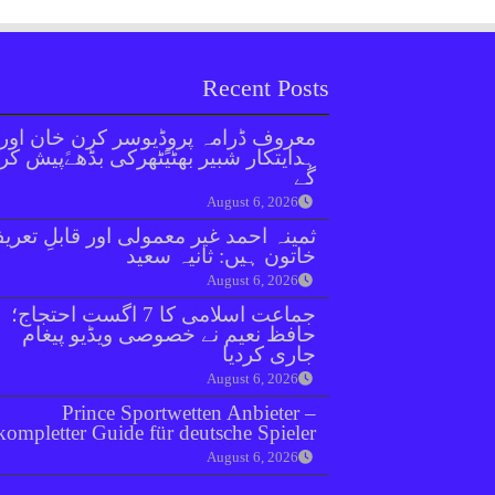
Recent Posts
معروف ڈرامہ پروڈیوسر کرن خان اور
ہدایتکار شبیر بھٹیًٹھرکی بڈھےًپیش کر
گے
August 6, 2026
ثمینہ احمد غیر معمولی اور قابلِ تعری
خاتون ہیں: ثانیہ سعید
August 6, 2026
جماعت اسلامی کا 7 اگست احتجاج؛
حافظ نعیم نے خصوصی ویڈیو پیغام
جاری کردیا
August 6, 2026
Prince Sportwetten Anbieter –
kompletter Guide für deutsche Spieler
August 6, 2026