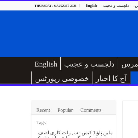
س
دلچسپ و عجیب
English
THURSDAY , 6 AUGUST 2026
مرس
دلچسپ و عجیب
English
آج کا اخبار
خصوصی رپورٹس
Recent
Popular
Comments
Tags
ملین پاؤنڈ کیس : سہولت کاری آصف