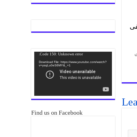
فی
ی
Video
Code 150: Unknown error.
Player
Download File: https://www.youtube.com/watch?
v=ysqLu0eS6MY&_=1
Lea
Find us on Facebook