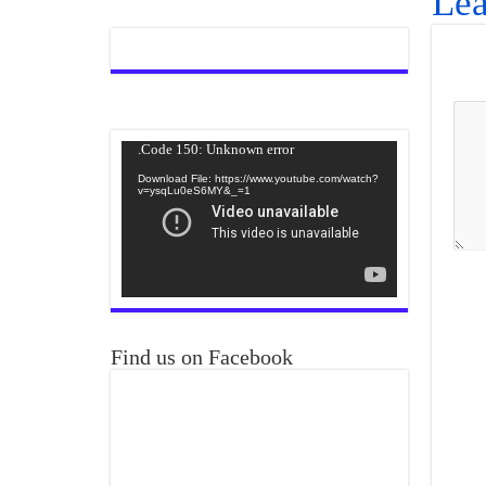
Lea
Video
Code 150: Unknown error.
Player
Download File: https://www.youtube.com/watch?
v=ysqLu0eS6MY&_=1
Find us on Facebook