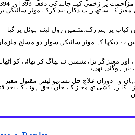
گیامقدمہ الزام نمبر 375/25 لوت کی مزاحمت پر زخمی کیے جانے کی دفعہ 393 اور 4
ی معیز کے ساتھ رات دکان بند کرکے موٹر سائیکل پر
ن کباب پر ہم رکے،متنمیں رول لینے ہوٹل پر گیا
میں نے دیکھا کہ موٹر سائیکل سوار دو مسلح ملزما
اور معیز گر پڑا،متنمیں نے بھاگ کر بھائی کو اٹھایا
 پار ہوگئی تھی،
جہاں وہ دوران علاج چل بسا،پو لیس مقتول معیز
زہ کا رہائشی تھامعیز کے جاں بحق ہونے کے بعد ق
س