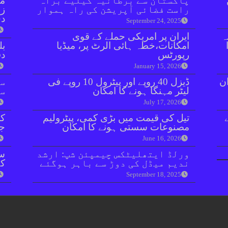
پاکستان سے برطانیہ کیلیے براہ
مل
راست فضائی آپریشن کی راہ ہموار
زر
دی
September 24, 2025
ہ
ایران پر امریکی حملے کے قوی
امکانات،خطہ ہائی الرٹ پر، میڈیا
بل
رپورٹس
دفعہ 
January 15, 2026
ان
ڈیزل 40 روپے اور پیٹرول 10 روپے فی
سو
لیٹر مہنگا ہونے کا امکان
سن
July 17, 2026
تیل کی قیمت میں بڑی کمی، پیٹرولیم
کر
مصنوعات سستی ہونے کا امکان
جا
June 16, 2026
ورلڈ ایتھلیٹکس چیمپئن شپ: ارشد
سا
ندیم میڈل کی دوڑ سے باہر ہوگئے
کے
September 18, 2025