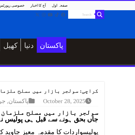
صفحہ اول
آج کا اخبار
خصوصی رپورٹس
پاکستان
دنیا
کھیل
کراچی: سولجر بازار میں مسلح ملزمان
October 28, 2025
پاکستان
,
جر
جاں بحق ہونے سے قبل ہی پولیس نے و
پولیسواردات کا مقدمہ معیز جاوید ک