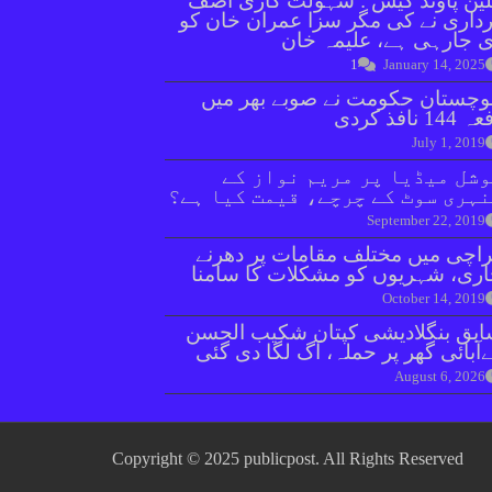
ین پاؤنڈ کیس : سہولت کاری آصف
داری نے کی مگر سزا عمران خان کو
 جارہی ہے، علیمہ خان
1
January 14, 2025
وچستان حکومت نے صوبے بھر میں
144 نافذ کردی
July 1, 2019
شل میڈیا پر مریم نواز کے
ہری سوٹ کے چرچے، قیمت کیا ہے؟
September 22, 2019
اچی میں مختلف مقامات پر دھرنے
ری، شہریوں کو مشکلات کا سامنا
October 14, 2019
بق بنگلادیشی کپتان شکیب الحسن
آبائی گھر پر حملہ، آگ لگا دی گئی
August 6, 2026
Copyright © 2025 publicpost. All Rights Reserved