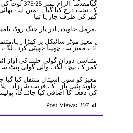
کے تحت درج کیا گیا ہےمیں اپنے بھائ
گھر کی طرف جارہا تھا
،مزمل جاویدبہادر یار جنگ روڈ، یامی
، معیز موٹر سائیکل پر کھڑا رہا،متن
آئے، معیز سے چھینا جھپٹی کرنے لگے،
متناسی دوران گولی چلنے کی آواز آئی 
کمر کے نیچے لگنے والی گولی پیٹ سے
معیز کو سول اسپتال منتقل کیا گیا 
جاوید پٹیل پاڑہ کے قریب شہزادہ پلا
کی دفعہ کا اضافی کیا جائے گا، پولی
Post Views:
297