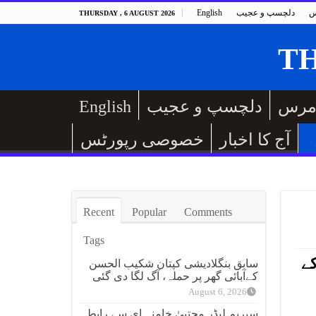
س
دلچسپ و عجیب
English
THURSDAY , 6 AUGUST 2026
مرس
دلچسپ و عجیب
English
آج کا اخبار
خصوصی رپورٹس
Recent
Popular
Comments
Tags
الہ معیز کے
سابق بنگلادیشی کپتان شکیب الحسن
کےآبائی گھر پر حملہ، آگ لگا دی گئی
August 6, 2026
سپریم لیڈر مجتبیٰ خامنہ ای سے رابطہ