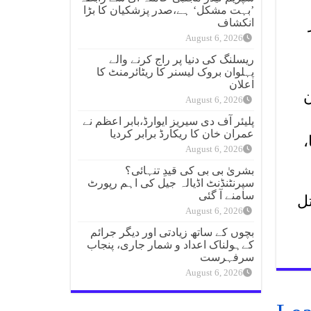
39
’بہت مشکل‘ ہے،صدر پزشکیان کا بڑا
انکشاف
August 6, 2026
ریسلنگ کی دنیا پر راج کرنے والے
پہلوان بروک لیسنر کا ریٹائرمنٹ کا
اعلان
ن
August 6, 2026
پلیئر آف دی سیریز ایوارڈ،بابر اعظم نے
عمران خان کا ریکارڈ برابر کردیا
،
August 6, 2026
بشریٰ بی بی کی قیدِ تنہائی؟
سپرنٹنڈنٹ اڈیالہ جیل کی اہم رپورٹ
سامنے آ گئی
تل
August 6, 2026
بچوں کے ساتھ زیادتی اور دیگر جرائم
کےہولناک اعداد و شمار جاری، پنجاب
سرفہرست
August 6, 2026