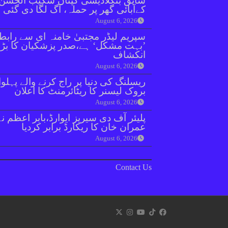
سابق بنگلادیشی کپتان شکیب الحسن
کےآبائی گھر پر حملہ، آگ لگا دی گئی
August 6, 2026
سپریم لیڈر مجتبیٰ خامنہ ای سے رابط
’بہت مشکل‘ ہے،صدر پزشکیان کا بڑا
انکشاف
August 6, 2026
ریسلنگ کی دنیا پر راج کرنے والے پہلو
بروک لیسنر کا ریٹائرمنٹ کا اعلان
August 6, 2026
پلیئر آف دی سیریز ایوارڈ،بابر اعظم نے
عمران خان کا ریکارڈ برابر کردیا
August 6, 2026
Contact Us