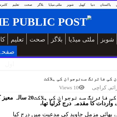
پاکستان
دنیا
کھیل
شوبز
ملٹی میڈیا
بلاگز
صحت
تعلیم
کامر
شوبز
ملٹی میڈیا
بلاگز
صحت
تعلیم
کا
صفحہ
اول
 کی فائرنگ سےنوجوان کی ہلاکت
ائم
,
کراچی
10 Views
سولجر بازار میں مسلح ملزمان کی فائرنگ سے نوجوان کی ہلاکت20 س
اردات کا مقدمہ درج کرلیا تھا،
ے بھائی مزمل جاوید کی مدعیت میں درج کیا